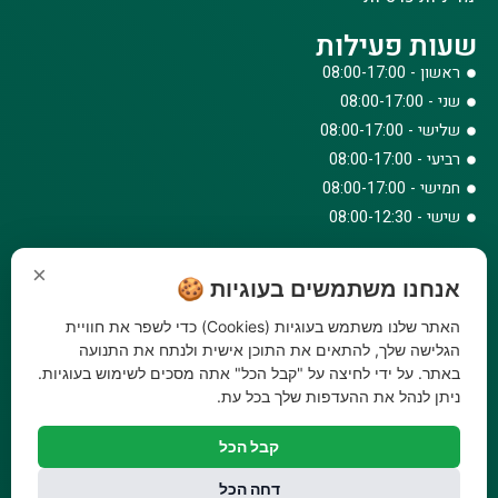
שעות פעילות
ראשון - 08:00-17:00
שני - 08:00-17:00
שלישי - 08:00-17:00
רביעי - 08:00-17:00
חמישי - 08:00-17:00
שישי - 08:00-12:30
צרו קשר
×
אנחנו משתמשים בעוגיות 🍪
073-779-6243
וואטסאפ
האתר שלנו משתמש בעוגיות (Cookies) כדי לשפר את חוויית
amirbair@amir-agricul.co.il
הגלישה שלך, להתאים את התוכן אישית ולנתח את התנועה
אזורי חלוקה:
כל הארץ
באתר. על ידי לחיצה על "קבל הכל" אתה מסכים לשימוש בעוגיות.
ניתן לנהל את ההעדפות שלך בכל עת.
פייסבוק
אינסטגרם
קבל הכל
משלוחים:
עלות משלוח עד הבית 29.90 ₪, משלוח חינם בקניה מעל
299 ₪ ועד למשקל 20 ק"ג
דחה הכל