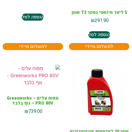
5 ליטר סינטטי גספר T2 שמן
הוספה לסל
₪
291.90
הוספה לסל
לתשלום מיידי
לתשלום מיידי
מפוח עלים – Greenworks
PRO 80V – גוף בלבד
₪
739.00
שמן 30 למכסחות וטרקטורונים