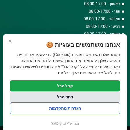
ראשון - 08:00-17:00
שני - 08:00-17:00
שלישי - 08:00-17:00
רביעי - 08:00-17:00
חמישי - 08:00-17:00
×
שישי - 08:00-12:30
אנחנו משתמשים בעוגיות 🍪
צרו קשר
האתר שלנו משתמש בעוגיות (Cookies) כדי לשפר את חוויית
073-779-6243
הגלישה שלך, להתאים את התוכן אישית ולנתח את התנועה
באתר. על ידי לחיצה על "קבל הכל" אתה מסכים לשימוש בעוגיות.
וואטסאפ
ניתן לנהל את ההעדפות שלך בכל עת.
amirbair@amir-agricul.co.il
אזורי חלוקה:
כל הארץ
קבל הכל
פייסבוק
אינסטגרם
דחה הכל
משלוחים:
עלות משלוח עד הבית 29.90 ₪, משלוח חינם בקניה מעל
הגדרות מתקדמות
299 ₪ ועד למשקל 20 ק"ג
נבנה ע״י
YMDigital