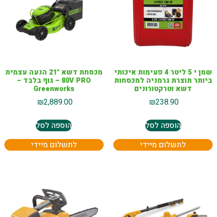
שמן י 5 ליטר 4 פעימות איכותי
מכסחת דשא “21 הנעה עצמית
ביותר תוצרת גרמניה למכסחות
80V PRO – גוף בלבד –
דשא וטרקטורונים
Greenworks
₪
2,889.00
₪
238.90
הוספה לסל
הוספה לסל
לתשלום מיידי
לתשלום מיידי