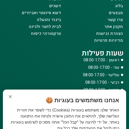
בלוג
דשנים
מבצעים
דשא סינטטי ואביזרים
צרו קשר
ביגוד והנעלה
תקנון אתר
לבית לחצר ולגינה
הצהרת נגישות
טרקטורוני כיסוח
מדיניות פרטיות
שעות פעילות
ראשון - 08:00-17:00
שני - 08:00-17:00
שלישי - 08:00-17:00
רביעי - 08:00-17:00
חמישי - 08:00-17:00
×
שישי - 08:00-12:30
אנחנו משתמשים בעוגיות 🍪
צרו קשר
האתר שלנו משתמש בעוגיות (Cookies) כדי לשפר את חוויית
073-779-6243
הגלישה שלך, להתאים את התוכן אישית ולנתח את התנועה
באתר. על ידי לחיצה על "קבל הכל" אתה מסכים לשימוש בעוגיות.
וואטסאפ
ניתן לנהל את ההעדפות שלך בכל עת.