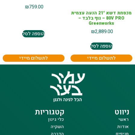
₪
759.00
מכסחת דשא “21 הנעה עצמית
80V PRO – גוף בלבד –
Greenworks
₪
2,889.00
הוספה לסל
הוספה לסל
לתשלום מיידי
לתשלום מיידי
ניווט
קטגוריות
ראשי
כלי גינון
אודות
השקיה
סניפים
הדברה