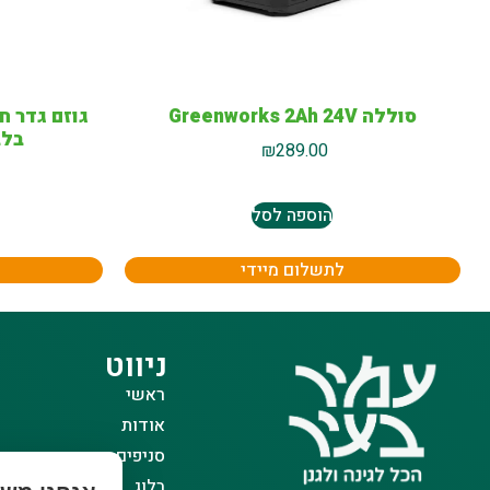
סוללה Greenworks 2Ah 24V
בלבד –
₪
289.00
הוספה לסל
לתשלום מיידי
ניווט
ראשי
אודות
סניפים
בלוג