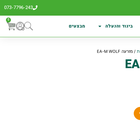
073-7796-243
0
ביגוד והנעלה
מבצעים
ת
/ מזרעה EA-M WOLF