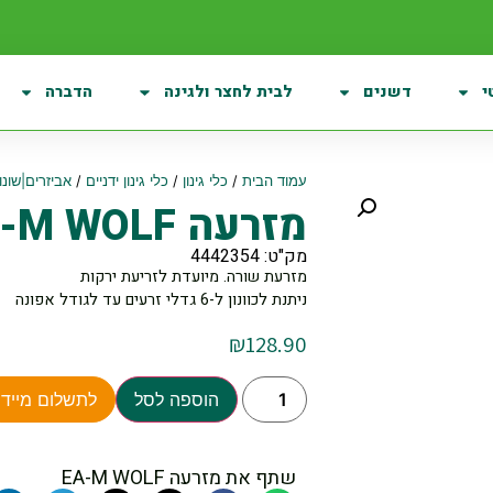
י
דשנים
לבית לחצר ולגינה
הדברה
עמוד הבית
/
כלי גינון
/
כלי גינון ידניים
/
אביזרים|שונו
מזרעה EA-M WOLF
מק"ט: 4442354
מזרעת שורה. מיועדת לזריעת ירקות
ניתנת לכוונון ל-6 גדלי זרעים עד לגודל אפונה
₪
128.90
הוספה לסל
לתשלום מיידי
שתף את מזרעה EA-M WOLF