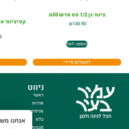
צינור גן 1/2 פס אדום 30מ
₪
146.90
0
הוספה לסל
לתשלום מיידי
ניווט
ראשי
אודות
סניפים
בלוג
אנחנו משת
מבצעים