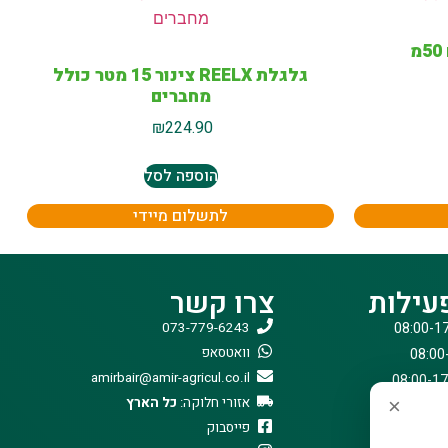
גלגלת REELX צינור 15 מטר כולל
מחברים
₪
224.90
הוספה לסל
לתשלום מיידי
עילות
צרו קשר
073-779-6243
וואטסאפ
amirbair@amir-agricul.co.il
אזורי חלוקה:
כל הארץ
×
פייסבוק