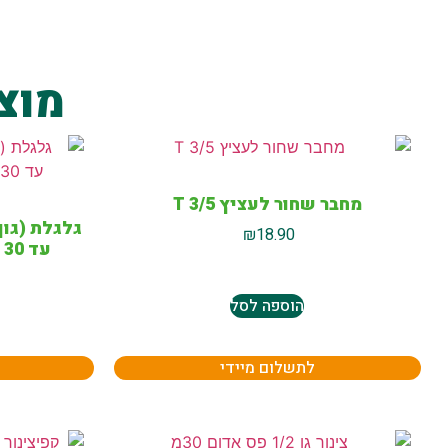
מוצ
מחבר שחור לעציץ T 3/5
גלגלת (גוף
₪
18.90
עד 30 מטר צינור דגם WG604
הוספה לסל
לתשלום מיידי