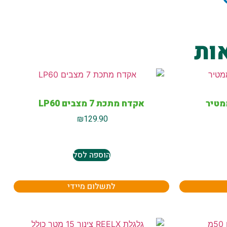
ות
אקדח מתכת 7 מצבים LP60
₪
129.90
הוספה לסל
לתשלום מיידי