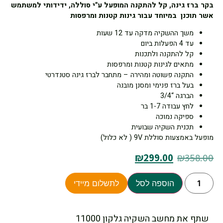
בקר ברז גינה, קל להתקנה המופעל ע"י סוללה, ידידותי למשתמש
אשר תוכנן במיוחד עבור גינות קטנות ומרפסות
משך ההשקיה מדקה עד 12 שעות
עד 4 הפעלות ביום
קל להתקנה ולתכנות
מתאים לגינות קטנות ומרפסות
התקנה פשוטה ומהירה – מתחבר לברז גינה סטנדרטי
בעל ברז פנימי ומסנן מובנה
הברגה “3/4
לחץ עבודה 1-7 בר
ספיקה נמוכה
תכנית השקיה שבועית
מופעל באמצעות סוללת 9V ( לא כלול)
₪
299.00
₪
358.00
הוספה לסל
לתשלום מיידי
שתף את מחשב השקיה גלקון 11000