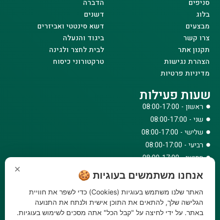
סניפים
הדברה
בלוג
דשנים
מבצעים
דשא סינטטי ואביזרים
צרו קשר
ביגוד והנעלה
תקנון אתר
לבית לחצר ולגינה
הצהרת נגישות
טרקטורוני כיסוח
מדיניות פרטיות
שעות פעילות
ראשון - 08:00-17:00
שני - 08:00-17:00
שלישי - 08:00-17:00
רביעי - 08:00-17:00
חמישי - 08:00-17:00
×
שישי - 08:00-12:30
אנחנו משתמשים בעוגיות 🍪
צרו קשר
האתר שלנו משתמש בעוגיות (Cookies) כדי לשפר את חוויית
073-779-6243
הגלישה שלך, להתאים את התוכן אישית ולנתח את התנועה
באתר. על ידי לחיצה על "קבל הכל" אתה מסכים לשימוש בעוגיות.
וואטסאפ