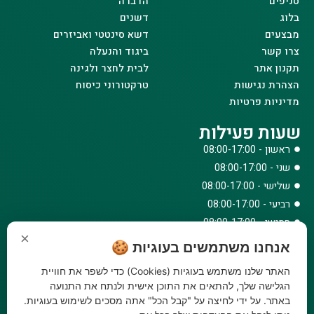
סניפים
הדברה
בלוג
דשנים
מבצעים
דשא סינטטי ואביזרים
צרו קשר
ביגוד והנעלה
תקנון אתר
לבית לחצר ולגינה
הצהרת נגישות
טרקטורוני כיסוח
מדיניות פרטיות
שעות פעילות
ראשון - 08:00-17:00
שני - 08:00-17:00
שלישי - 08:00-17:00
רביעי - 08:00-17:00
חמישי - 08:00-17:00
×
שישי - 08:00-12:30
אנחנו משתמשים בעוגיות 🍪
צרו קשר
האתר שלנו משתמש בעוגיות (Cookies) כדי לשפר את חוויית
073-779-6243
הגלישה שלך, להתאים את התוכן אישית ולנתח את התנועה
באתר. על ידי לחיצה על "קבל הכל" אתה מסכים לשימוש בעוגיות.
וואטסאפ