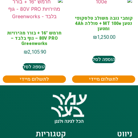
קומבי גובה משולב טלסקופי
נטען MT 100e + סוללה 4Ah
ומטען
חרמש “16 + בורר מהירויות
₪
1,250.00
80V PRO – גוף בלבד –
Greenworks
₪
2,105.90
הוספה לסל
הוספה לסל
לתשלום מיידי
לתשלום מיידי
ניווט
קטגוריות