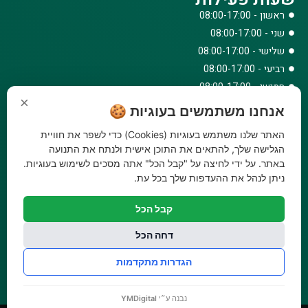
ראשון - 08:00-17:00
שני - 08:00-17:00
שלישי - 08:00-17:00
רביעי - 08:00-17:00
חמישי - 08:00-17:00
×
שישי - 08:00-12:30
אנחנו משתמשים בעוגיות 🍪
צרו קשר
האתר שלנו משתמש בעוגיות (Cookies) כדי לשפר את חוויית
073-779-6243
הגלישה שלך, להתאים את התוכן אישית ולנתח את התנועה
באתר. על ידי לחיצה על "קבל הכל" אתה מסכים לשימוש בעוגיות.
וואטסאפ
ניתן לנהל את ההעדפות שלך בכל עת.
amirbair@amir-agricul.co.il
אזורי חלוקה:
כל הארץ
קבל הכל
פייסבוק
אינסטגרם
דחה הכל
משלוחים:
עלות משלוח עד הבית 29.90 ₪, משלוח חינם בקניה מעל
הגדרות מתקדמות
299 ₪ ועד למשקל 20 ק"ג
נבנה ע״י
YMDigital