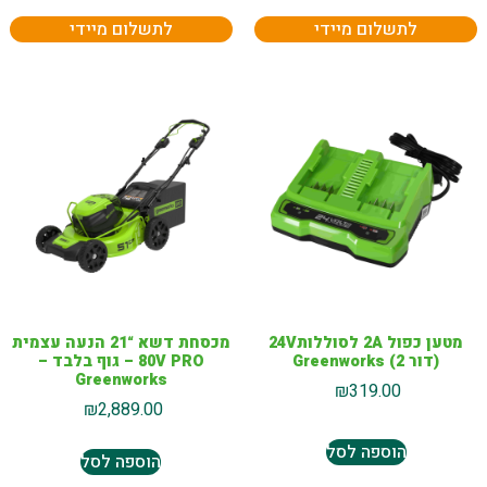
לתשלום מיידי
לתשלום מיידי
מטען כפול 2A לסוללות24V
מכסחת דשא “21 הנעה עצמית
(דור 2) Greenworks
80V PRO – גוף בלבד –
Greenworks
₪
319.00
₪
2,889.00
הוספה לסל
הוספה לסל