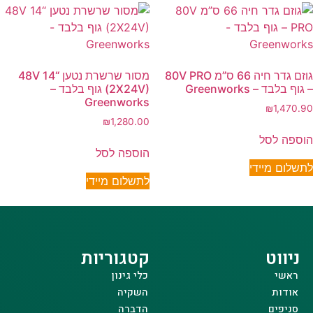
גוזם גדר חיה 66 ס”מ 80V PRO
מסור שרשרת נטען “14 48V
– גוף בלבד – Greenworks
(2X24V) גוף בלבד –
Greenworks
₪
1,470.90
₪
1,280.00
הוספה לסל
הוספה לסל
לתשלום מיידי
לתשלום מיידי
ניווט
קטגוריות
ראשי
כלי גינון
אודות
השקיה
סניפים
הדברה