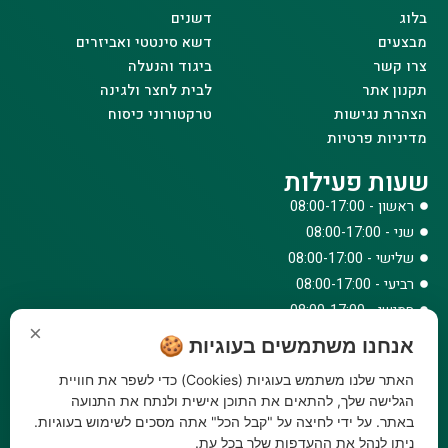
בלוג
דשנים
מבצעים
דשא סינטטי ואביזרים
צרו קשר
ביגוד והנעלה
תקנון אתר
לבית לחצר ולגינה
הצהרת נגישות
טרקטורוני כיסוח
מדיניות פרטיות
שעות פעילות
ראשון - 08:00-17:00
שני - 08:00-17:00
שלישי - 08:00-17:00
רביעי - 08:00-17:00
חמישי - 08:00-17:00
×
שישי - 08:00-12:30
אנחנו משתמשים בעוגיות 🍪
צרו קשר
האתר שלנו משתמש בעוגיות (Cookies) כדי לשפר את חוויית
073-779-6243
הגלישה שלך, להתאים את התוכן אישית ולנתח את התנועה
באתר. על ידי לחיצה על "קבל הכל" אתה מסכים לשימוש בעוגיות.
וואטסאפ
ניתן לנהל את ההעדפות שלך בכל עת.