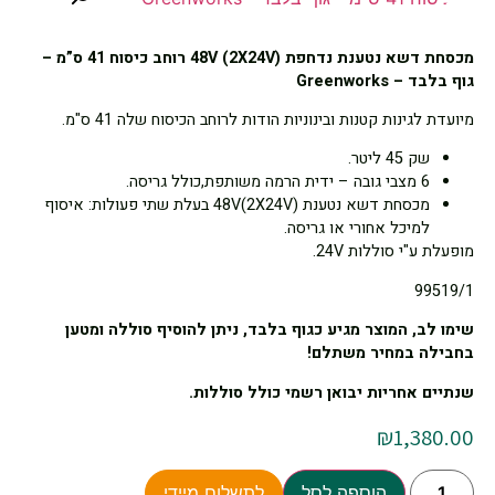
מכסחת דשא נטענת נדחפת 48V (2X24V) רוחב כיסוח 41 ס”מ –
גוף בלבד – Greenworks
מיועדת לגינות קטנות ובינוניות הודות לרוחב הכיסוח שלה 41 ס"מ.
שק 45 ליטר.
6 מצבי גובה – ידית הרמה משותפת,כולל גריסה.
מכסחת דשא נטענת 48V(2X24V) בעלת שתי פעולות: איסוף
למיכל אחורי או גריסה.
מופעלת ע"י סוללות 24V.
99519/1
שימו לב, המוצר מגיע כגוף בלבד, ניתן להוסיף סוללה ומטען
בחבילה במחיר משתלם!
שנתיים אחריות יבואן רשמי כולל סוללות.
₪
1,380.00
הוספה לסל
לתשלום מיידי