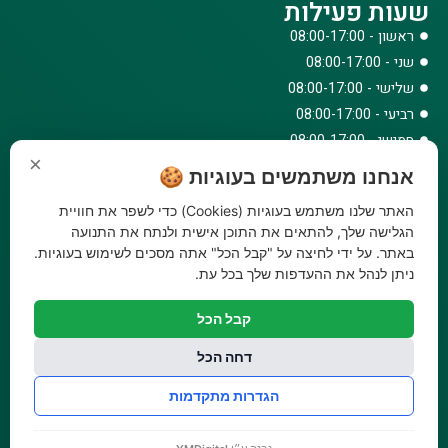
שעות פעילות
ראשון - 08:00-17:00
שני - 08:00-17:00
שלישי - 08:00-17:00
רביעי - 08:00-17:00
חמישי - 08:00-17:00
×
שישי - 08:00-12:30
אנחנו משתמשים בעוגיות 🍪
צרו קשר
האתר שלנו משתמש בעוגיות (Cookies) כדי לשפר את חוויית
073-779-6243
הגלישה שלך, להתאים את התוכן אישית ולנתח את התנועה
באתר. על ידי לחיצה על "קבל הכל" אתה מסכים לשימוש בעוגיות.
וואטסאפ
ניתן לנהל את ההעדפות שלך בכל עת.
amirbair@amir-agricul.co.il
אזורי חלוקה:
כל הארץ
קבל הכל
פייסבוק
אינסטגרם
דחה הכל
משלוחים:
עלות משלוח עד הבית 29.90 ₪, משלוח חינם בקניה מעל
הגדרות מתקדמות
299 ₪ ועד למשקל 20 ק"ג