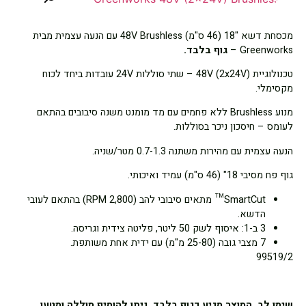
מכסחת דשא "18 (46 ס"מ) 48V Brushless עם הנעה עצמית מבית
Greenworks –
גוף בלבד.
טכנולוגיית 48V (2x24V) – שתי סוללות 24V עובדות ביחד לכוח
מקסימלי.
מנוע Brushless ללא פחמים עם מד מומנט משנה סיבובים בהתאם
לעומס – חיסכון ניכר בסוללות.
הנעה עצמית עם מהירות משתנה 0.7-1.3 מטר/שניה.
גוף פח מסיבי 18" (46 ס"מ) עמיד ואיכותי.
SmartCut™ מתאים סיבובי להב (2,800 RPM) בהתאם לעובי
הדשא.
3 ב-1: איסוף לשק 50 ליטר, פליטה צידית וגריסה.
7 מצבי גובה (25-80 מ"מ) עם ידית אחת משותפת.
99519/2
שימו לב, המוצר מגיע כגוף בלבד, ניתן להוסיף סוללה ומטען