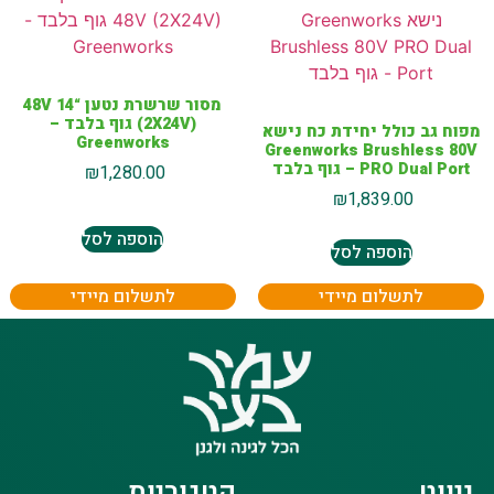
מסור שרשרת נטען “14 48V
(2X24V) גוף בלבד –
מפוח גב כולל יחידת כח נישא
Greenworks
Greenworks Brushless 80V
PRO Dual Port – גוף בלבד
₪
1,280.00
₪
1,839.00
הוספה לסל
הוספה לסל
לתשלום מיידי
לתשלום מיידי
ניווט
קטגוריות