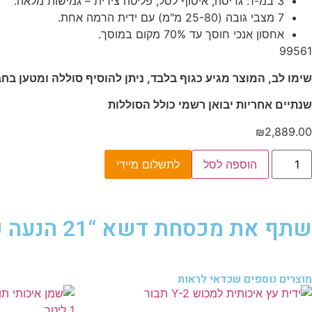
3 במ-1: גריסה, איסוף לסל, פליטה צידית – גמישות מלאה.
7 מצבי גובה (25-80 מ"מ) עם ידית הרמה אחת.
אחסון אנכי חוסך עד 70% מקום במוסך.
99561
שימו לב, המוצר מגיע כגוף בלבד, ניתן להוסיף סוללה ומטען ב
שנתיים אחריות יבואן רשמי כולל הסוללות
₪
2,889.00
הוספה לסל
לתשלום מיידי
שתף את מכסחת דשא “21 הנעה עצמית 80V PRO – גוף בלבד – Greenworks
מוצרים נוספים שכדאי לראות