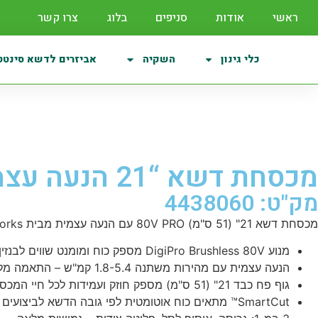
ראשי
אודות
סניפים
בלוג
צרו קשר
כלי גינון
השקיה
אביזרים לדשא סינטט
מכסחת דשא “21 הנעה עצמית 80V PRO – גוף בלבד – Greenworks
מק"ט: 4438060
מכסחת דשא 21" (51 ס"מ) 80V PRO עם הנעה עצמית מבית Greenworks –
מנוע DigiPro Brushless 80V מספק כוח ומומנט שווים לבנזין לחיתוך הדשא העבה ביותר.
הנעה עצמית עם מהירות משתנה 1.8-5.4 קמ"ש – התאמה מלאה לקצב העבודה.
גוף פח כבד 21" (51 ס"מ) מספק חוזק ועמידות לכל חיי המכסחת.
SmartCut™ מתאים כוח אוטומטית לפי גובה הדשא לביצועים ויעילות מקסימליים.