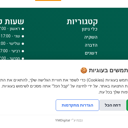
קטגוריות
שעות פ
כלי גינון
ראשון - 08:00-17:00
שני - 08:00-17:00
השקיה
שלישי - 08:00-17:00
הדברה
רביעי - 08:00-17:00
דשנים
חמישי - 08:00-17:00
דשא סינטטי ואביזרים
שישי - 08:00-12:30
ביגוד והנעלה
משים בעוגיות 🍪
לבית לחצר ולגינה
האתר שלנו משתמש בעוגיות (Cookies) כדי לשפר את חוויית הגלישה שלך, להתאים את הת
טרקטורוני כיסוח
 התנועה באתר. על ידי לחיצה על "קבל הכל" אתה מסכים לשימוש בעוגיות. נ
ות שלך בכל עת.
דחה הכל
הגדרות מתקדמות
© כל הזכויות שמורות 2026
אתר מאובטח
פותח על ידי
GENESIS
נבנה ע״י
YMDigital