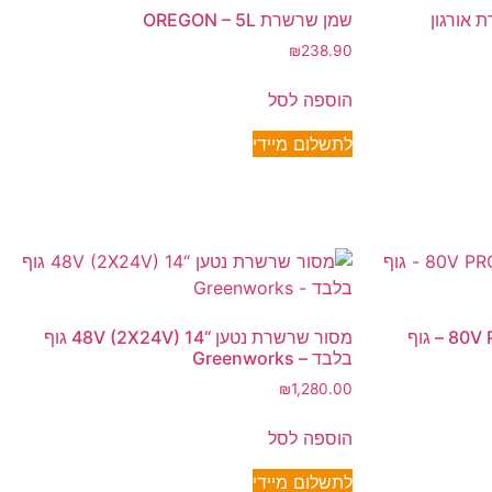
שמן שרשרת OREGON – 5L
₪
238.90
הוספה לסל
לתשלום מיידי
חרמש “16 + בורר מהירויות 80V PRO – גוף
מסור שרשרת נטען “14 48V (2X24V) גוף
בלבד – Greenworks
₪
1,280.00
הוספה לסל
לתשלום מיידי