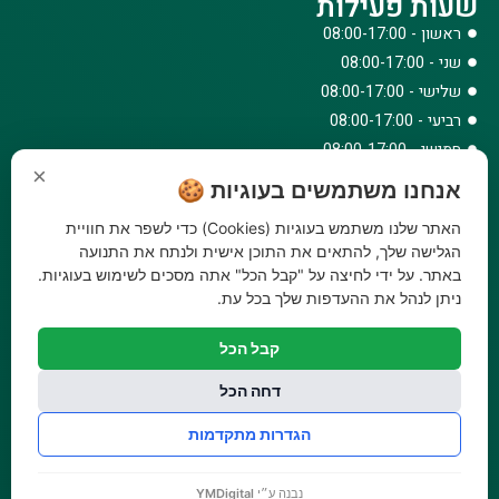
שעות פעילות
ראשון - 08:00-17:00
שני - 08:00-17:00
שלישי - 08:00-17:00
רביעי - 08:00-17:00
חמישי - 08:00-17:00
×
שישי - 08:00-12:30
אנחנו משתמשים בעוגיות 🍪
צרו קשר
האתר שלנו משתמש בעוגיות (Cookies) כדי לשפר את חוויית
073-779-6243
הגלישה שלך, להתאים את התוכן אישית ולנתח את התנועה
באתר. על ידי לחיצה על "קבל הכל" אתה מסכים לשימוש בעוגיות.
וואטסאפ
ניתן לנהל את ההעדפות שלך בכל עת.
amirbair@amir-agricul.co.il
אזורי חלוקה:
כל הארץ
קבל הכל
פייסבוק
אינסטגרם
דחה הכל
משלוחים:
עלות משלוח עד הבית 29.90 ₪, משלוח חינם בקניה מעל
הגדרות מתקדמות
299 ₪ ועד למשקל 20 ק"ג
נבנה ע״י
YMDigital