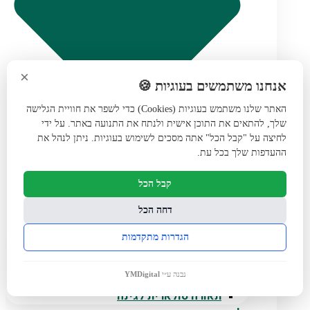
×
אנחנו משתמשים בעוגיות 🍪
האתר שלנו משתמש בעוגיות (Cookies) כדי לשפר את חוויית הגלישה
שלך, להתאים את התוכן אישית ולנתח את התנועה באתר. על ידי
לחיצה על "קבל הכל" אתה מסכים לשימוש בעוגיות. ניתן לנהל את
ההעדפות שלך בכל עת.
קבל הכל
דחה הכל
הגדרות מתקדמות
דוקרן תאורה 12V מתח נמוך
עמודי תאורה
נבנה ע״י
YMDigital
אביזרים להתקנת תאורת גינה
תאורה סולארית לגינה