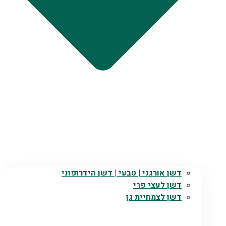
דשן אורגני | טבעי | דשן הידרופוני
דשן לעצי פרי
דשן לצמחיית גן