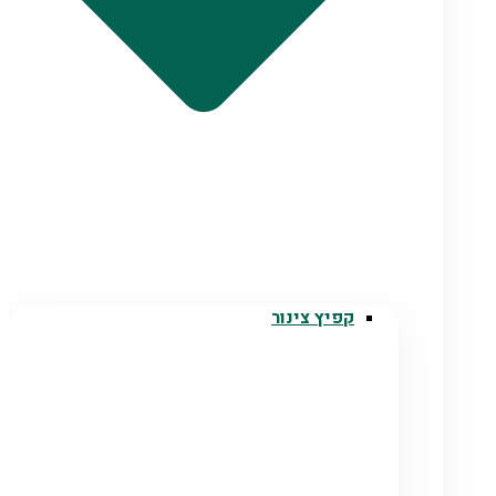
קפיץ צינור