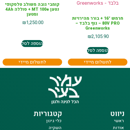
קומבי גובה משולב טלסקופי
נטען MT 100e + סוללה 4Ah
ומטען
חרמש “16 + בורר מהירויות
₪
1,250.00
80V PRO – גוף בלבד –
Greenworks
₪
2,105.90
הוספה לסל
הוספה לסל
לתשלום מיידי
לתשלום מיידי
ניווט
קטגוריות
ראשי
כלי גינון
אודות
השקיה