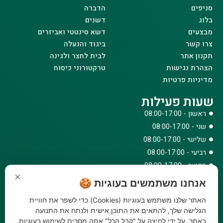
סניפים
הדברה
בלוג
דשנים
מבצעים
דשא סינטטי ואביזרים
צרו קשר
ביגוד והנעלה
תקנון אתר
לבית לחצר ולגינה
הצהרת נגישות
טרקטורוני כיסוח
מדיניות פרטיות
שעות פעילות
ראשון - 08:00-17:00
שני - 08:00-17:00
שלישי - 08:00-17:00
רביעי - 08:00-17:00
חמישי - 08:00-17:00
×
שישי - 08:00-12:30
אנחנו משתמשים בעוגיות 🍪
צרו קשר
האתר שלנו משתמש בעוגיות (Cookies) כדי לשפר את חוויית
073-779-6243
הגלישה שלך, להתאים את התוכן אישית ולנתח את התנועה
באתר. על ידי לחיצה על "קבל הכל" אתה מסכים לשימוש בעוגיות.