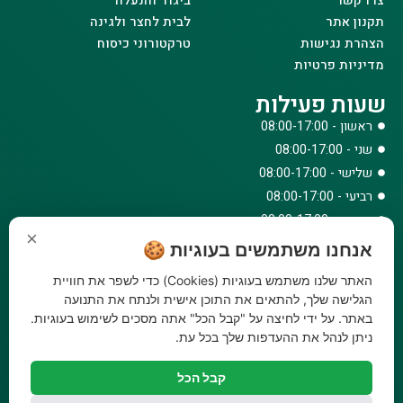
צרו קשר
ביגוד והנעלה
תקנון אתר
לבית לחצר ולגינה
הצהרת נגישות
טרקטורוני כיסוח
מדיניות פרטיות
שעות פעילות
ראשון - 08:00-17:00
שני - 08:00-17:00
שלישי - 08:00-17:00
רביעי - 08:00-17:00
חמישי - 08:00-17:00
×
שישי - 08:00-12:30
אנחנו משתמשים בעוגיות 🍪
צרו קשר
האתר שלנו משתמש בעוגיות (Cookies) כדי לשפר את חוויית
הגלישה שלך, להתאים את התוכן אישית ולנתח את התנועה
073-779-6243
באתר. על ידי לחיצה על "קבל הכל" אתה מסכים לשימוש בעוגיות.
וואטסאפ
ניתן לנהל את ההעדפות שלך בכל עת.
amirbair@amir-agricul.co.il
אזורי חלוקה:
כל הארץ
קבל הכל
פייסבוק