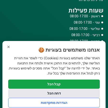
שעות פעילות
ראשון - 08:00-17:00
שני - 08:00-17:00
שלישי - 08:00-17:00
רביעי - 08:00-17:00
חמישי - 08:00-17:00
×
שישי - 08:00-12:30
אנחנו משתמשים בעוגיות 🍪
צרו קשר
האתר שלנו משתמש בעוגיות (Cookies) כדי לשפר את חוויית
073-779-6243
הגלישה שלך, להתאים את התוכן אישית ולנתח את התנועה
באתר. על ידי לחיצה על "קבל הכל" אתה מסכים לשימוש בעוגיות.
וואטסאפ
ניתן לנהל את ההעדפות שלך בכל עת.
amirbair@amir-agricul.co.il
אזורי חלוקה:
כל הארץ
קבל הכל
פייסבוק
אינסטגרם
דחה הכל
משלוחים:
עלות משלוח עד הבית 29.90 ₪, משלוח חינם בקניה מעל
הגדרות מתקדמות
299 ₪ ועד למשקל 20 ק"ג