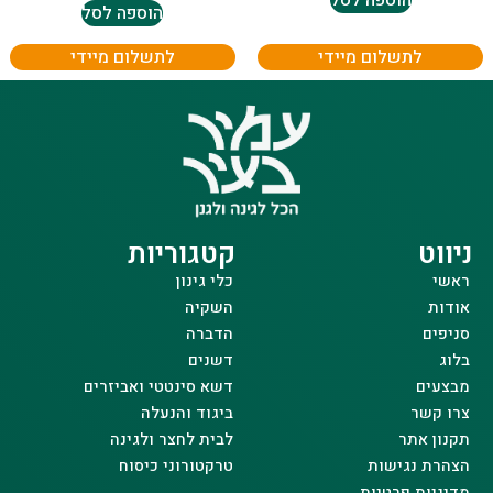
הוספה לסל
הוספה לסל
לתשלום מיידי
לתשלום מיידי
ניווט
קטגוריות
ראשי
כלי גינון
אודות
השקיה
סניפים
הדברה
בלוג
דשנים
מבצעים
דשא סינטטי ואביזרים
צרו קשר
ביגוד והנעלה
תקנון אתר
לבית לחצר ולגינה
הצהרת נגישות
טרקטורוני כיסוח
מדיניות פרטיות