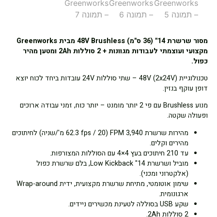
מסור שרשרת 14" (36 ס"מ) 48V Brushless מבית Greenworks
מקצועי ועוצמתי לעבודות מגוונות + 2 סוללות 2Ah ומטען מהיר
כפול.
טכנולוגיית 48V (2x24V) – שתי סוללות 24V עובדות ביחד לכוח יוצא
דופן עוקף בנזין.
מנוע Brushless עם פי 2 יותר מומנט – יותר כוח, זמני עבודה ארוכים
ופעולה שקטה.
מהירות שרשרת 3,940 FPM (62.3 fps / 20 מ'/שניה) לחיתוכים
מהירים וקלים.
עד 210 חיתוכים בעץ 4×4 עם הסוללות המצורפות.
מוביל ושרשרת 14" Low Kickback, בלם שרשרת כפול
(אלקטרוני ומכני).
שימון אוטומטי, מתיחת שרשרת מקצועית, ידית Wrap-around
ארגונומית.
שקע USB בסוללה לטעינת מכשירים ניידים.
2 סוללות 2Ah.