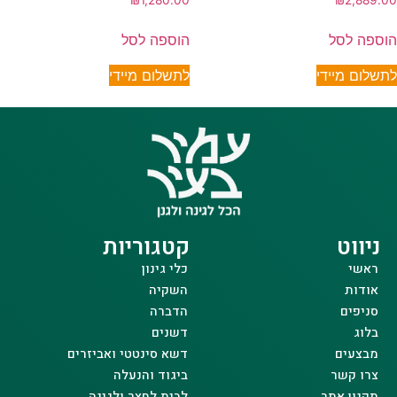
₪
1,280.00
₪
2,889.00
הוספה לסל
הוספה לסל
לתשלום מיידי
לתשלום מיידי
ניווט
קטגוריות
ראשי
כלי גינון
אודות
השקיה
סניפים
הדברה
בלוג
דשנים
מבצעים
דשא סינטטי ואביזרים
צרו קשר
ביגוד והנעלה
תקנון אתר
לבית לחצר ולגינה