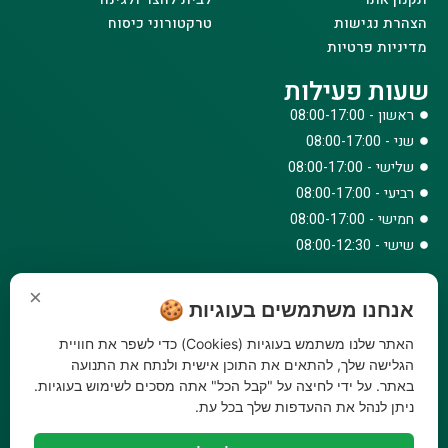
הצהרת נגישות
טרקטורוני כיסוח
מדיניות פרטיות
שעות פעילות
ראשון - 08:00-17:00
שני - 08:00-17:00
שלישי - 08:00-17:00
רביעי - 08:00-17:00
חמישי - 08:00-17:00
שישי - 08:00-12:30
צרו קשר
×
אנחנו משתמשים בעוגיות 🍪
073-779-6243
וואטסאפ
האתר שלנו משתמש בעוגיות (Cookies) כדי לשפר את חוויית
amirbair@amir-agricul.co.il
הגלישה שלך, להתאים את התוכן אישית ולנתח את התנועה
אזורי חלוקה:
כל הארץ
באתר. על ידי לחיצה על "קבל הכל" אתה מסכים לשימוש בעוגיות.
ניתן לנהל את ההעדפות שלך בכל עת.
פייסבוק
אינסטגרם