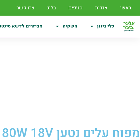
ראשי
אודות
סניפים
בלוג
צרו קשר
כלי גינון
השקיה
אביזרים לדשא סינטט
מפוח עלים נטען 180W 18V + סוללה 2Ah + מטען 3A