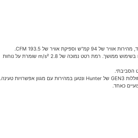
עיצוב קל ונוח להפעלה ממושכת – משקל של 1.5 ק"ג בלבד עם גוף קומפקטי (440x240x205 מ"מ) מאפשר עבודה ארגונומית גם בשימוש ממושך. רמת רטט נמוכה של 2.8 m/s² שומרת על נוחות
ועיים כאחד.