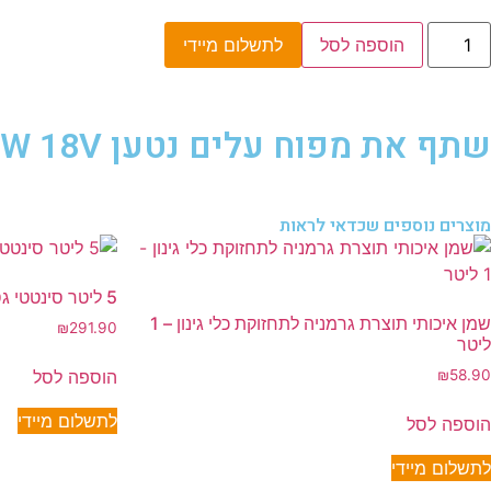
הוספה לסל
לתשלום מיידי
שתף את מפוח עלים נטען 180W 18V + סוללה 2Ah + מטען 3A
מוצרים נוספים שכדאי לראות
5 ליטר סינטטי גספר T2 שמן
שמן איכותי תוצרת גרמניה לתחזוקת כלי גינון – 1
₪
291.90
ליטר
הוספה לסל
₪
58.90
לתשלום מיידי
הוספה לסל
לתשלום מיידי