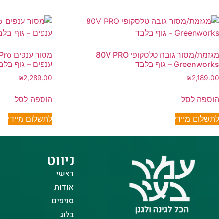
מגזמת/מסור גובה טלסקופי 80V PRO
Greenworks – גוף בלבד
ענפים – גוף בלבד- nworks
₪
2,289.00
₪
2,189.00
הוספה לסל
הוספה לסל
לתשלום מיידי
לתשלום מיידי
ניווט
ראשי
אודות
סניפים
בלוג