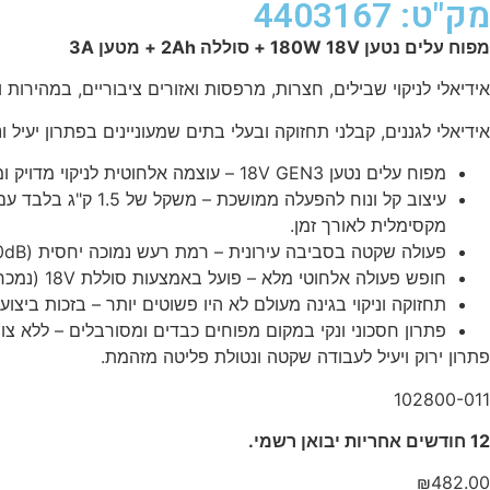
מק"ט: 4403167
מפוח עלים נטען 180W 18V + סוללה 2Ah + מטען
3A
אידיאלי לניקוי שבילים, חצרות, מרפסות ואזורים ציבוריים, במהירות ו
אידיאלי לגננים, קבלני תחזוקה ובעלי בתים שמעוניינים בפתרון יעיל וניי
מפוח עלים נטען 18V GEN3 – עוצמה אלחוטית לניקוי מדויק ומהיר – מנוע בעוצמה של 250W עם מהירות סיבוב של 23,000 סל"ד, מהירות אוויר של 94 קמ"ש וספיקת אוויר של 193.5 CFM.
מקסימלית לאורך זמן.
פעולה שקטה בסביבה עירונית – רמת רעש נמוכה יחסית (80dB לחץ קול) מאפשרת שימוש גם באזורים רגישים לשמירה על השקט הסביבתי.
חופש פעולה אלחוטי מלא – פועל באמצעות סוללת 18V (נמכרת בנפרד), עם עד 20 דקות עבודה רצופה על סוללת 4Ah. תואם לסוללות GEN3 של Hunter ונטען במהירות עם מגוון אפשרויות טעינה.
תחזוקה וניקוי בגינה מעולם לא היו פשוטים יותר – בזכות ביצ
פתרון חסכוני ונקי במקום מפוחים כבדים ומסורבלים – ללא צו
פתרון ירוק ויעיל לעבודה שקטה ונטולת פליטה מזהמת.
102800-011
12
חודשים אחריות יבואן רשמי.
₪
482.00