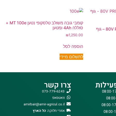
קומבי גובה משולב טלסקופי נטען MT 100e +
סוללה 4Ah ומטען
חרמש “16 + בורר מהירויות 80V PRO – גוף
₪
1,250.00
הוספה לסל
לתשלום מיידי
עילות
צרו קשר
073-779-6243
וואטסאפ
amirbair@amir-agricul.co.il
אזורי חלוקה:
כל הארץ