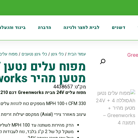
דשנים
לבית לחצר ולגינה
הדברה
ביגוד והנעלה
עמוד הבית
/
כלי גינון
/
כלי גינון נטענים
/
מפוח עלים
מטען מהיר Greenworks
מק"ט: 4438657
מפוח עלים 24V מבית Greenworks דגם BA24B210
330 CFM ו-100 MPH מספקים כוח להזזת עלים יבשים מהדשא וניקוי מרפסות ומשטחים קשים.
עיצוב מאוורר צירי (Axial) ממקסם יעילות זרימת אוויר.
הדק מהירות משתנה עד 100 MPH לשליטה מלאה על עוצמת אוויר.
משקל קל של 2 ק"ג בלבד, נוח לעבודות קצרות עד 10 דקות.