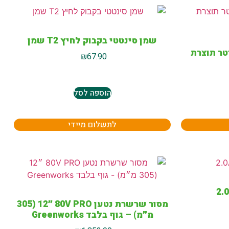
שמן סינטטי בקבוק לחיץ T2 שמן
רת מקצועי 1 ליטר תוצרת
₪
67.90
הוספה לסל
לתשלום מיידי
מסור שרשרת נטען 80V PRO ״12 (305
מ״מ) – גוף בלבד Greenworks