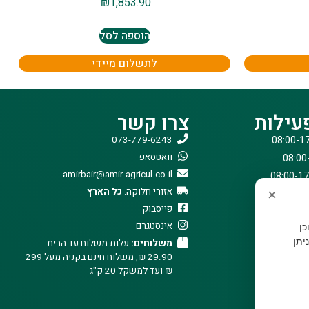
₪
1,853.90
הוספה לסל
לתשלום מיידי
עילות
צרו קשר
073-779-6243
וואטסאפ
amirbair@amir-agricul.co.il
אזורי חלוקה:
כל הארץ
×
פייסבוק
אינסטגרם
וכן
יתן
משלוחים:
עלות משלוח עד הבית
29.90 ₪, משלוח חינם בקניה מעל 299
₪ ועד למשקל 20 ק"ג