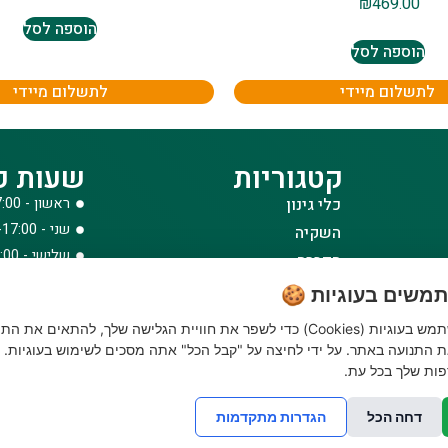
₪
469.00
הוספה לסל
הוספה לסל
לתשלום מיידי
לתשלום מיידי
קטגוריות
שעות פ
כלי גינון
ראשון - 08:00-17:00
שני - 08:00-17:00
השקיה
שלישי - 08:00-17:00
הדברה
רביעי - 08:00-17:00
דשנים
משים בעוגיות 🍪
חמישי - 08:00-17:00
דשא סינטטי ואביזרים
האתר שלנו משתמש בעוגיות (Cookies) כדי לשפר את חוויית הגלישה שלך, להתאים את הת
שישי - 08:00-12:30
ביגוד והנעלה
 התנועה באתר. על ידי לחיצה על "קבל הכל" אתה מסכים לשימוש בעוגיות. נ
לבית לחצר ולגינה
ות שלך בכל עת.
טרקטורוני כיסוח
דחה הכל
הגדרות מתקדמות