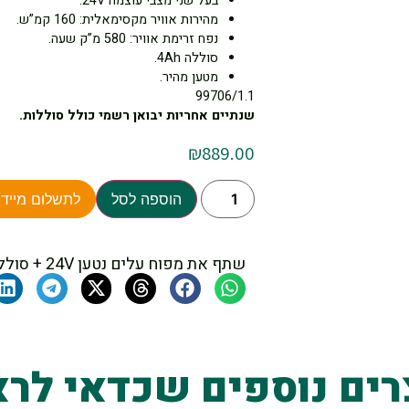
בעל שני מצבי עוצמה 24V.
מהירות אוויר מקסימאלית: 160 קמ”ש.
נפח זרימת אוויר: 580 מ”ק שעה.
סוללה 4Ah.
מטען מהיר.
99706/1.1
שנתיים אחריות יבואן רשמי כולל סוללות.
₪
889.00
הוספה לסל
לתשלום מיידי
שתף את מפוח עלים נטען 24V + סוללה 4Ah + מטען מהיר Greenworks
רים נוספים שכדאי לרא