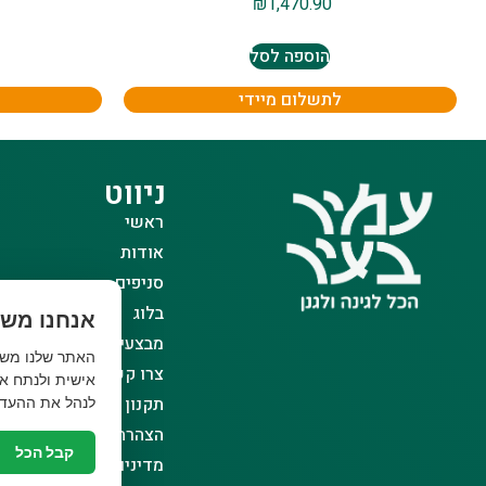
₪
1,470.90
הוספה לסל
לתשלום מיידי
ניווט
ראשי
אודות
סניפים
בלוג
אנחנו משת
מבצעים
צרו קשר
אישית ולנתח את
תקנון אתר
לנהל את ההעדפ
הצהרת נגישות
קבל הכל
מדיניות פרטיות