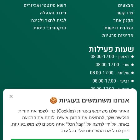
מבצעים
דשא סינטטי ואביזרים
צרו קשר
ביגוד והנעלה
תקנון אתר
לבית לחצר ולגינה
הצהרת נגישות
טרקטורוני כיסוח
מדיניות פרטיות
שעות פעילות
ראשון - 08:00-17:00
שני - 08:00-17:00
שלישי - 08:00-17:00
רביעי - 08:00-17:00
חמישי - 08:00-17:00
×
שישי - 08:00-12:30
אנחנו משתמשים בעוגיות 🍪
צרו קשר
האתר שלנו משתמש בעוגיות (Cookies) כדי לשפר את חוויית
073-779-6243
הגלישה שלך, להתאים את התוכן אישית ולנתח את התנועה
באתר. על ידי לחיצה על "קבל הכל" אתה מסכים לשימוש בעוגיות.
וואטסאפ
ניתן לנהל את ההעדפות שלך בכל עת.
amirbair@amir-agricul.co.il