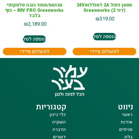
מטען כפול 2A לסוללות24V
מגזמת/מסור גובה טלסקופי
(דור 2) Greenworks
80V PRO Greenworks – גוף
בלבד
₪
319.00
₪
2,189.00
הוספה לסל
הוספה לסל
לתשלום מיידי
לתשלום מיידי
ניווט
קטגוריות
ראשי
כלי גינון
אודות
השקיה
סניפים
הדברה
בלוג
דשנים