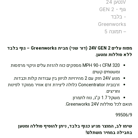
מפוח עלים 24V GEN 2 (דור שני) מבית Greenworks – גוף בלבד
ללא סוללות ומטען.
320 CFM ו-90 MPH מספקים כוח להזזת עלים וניקוי מרפסות
ומשטחים קשים.
מנוע 24V חזק עם 2 מהירויות לגיוון בין עבודות קלות וכבדות.
זרבובית Concentrator כלולה ליצירת זרם אוויר ממוקד לפינות
וחריצים.
משקל 1.7 ק"ג, נוח לתמרון.
תואם לכל סוללות Greenworks 24V.
99506/9
שימו לב, המוצר מגיע כגוף בלבד, ניתן להוסיף סוללה ומטען
בחבילה במחיר משתלם!