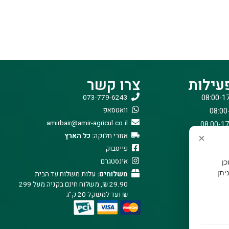
עילות
צרו קשר
073-779-6243
וואטסאפ
amirbair@amir-agricul.co.il
אזורי חלוקה:
כל הארץ
×
פייסבוק
אינסטגרם
וכן
יתן
משלוחים:
עלות משלוח עד הבית
29.90 ₪, משלוח חינם בקניה מעל 299
₪ ועד למשקל 20 ק"ג