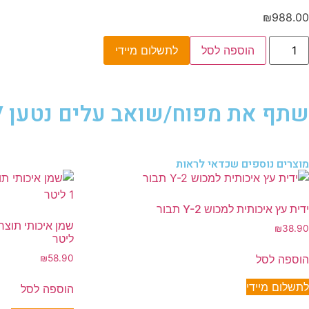
₪
988.00
הוספה לסל
לתשלום מיידי
שתף את מפוח/שואב עלים נטען VS 100e ,40V – גוף בלבד סטיגה
מוצרים נוספים שכדאי לראות
ידית עץ איכותית למכוש Y-2 תבור
₪
38.90
ליטר
הוספה לסל
₪
58.90
לתשלום מיידי
הוספה לסל