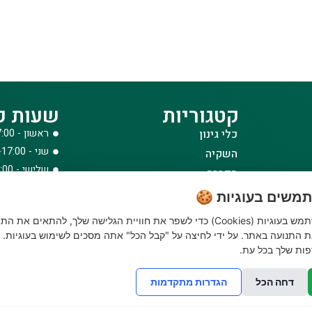
קטגוריות
שעות פ
כלי גינון
ראשון - 08:00-17:00
שני - 08:00-17:00
השקיה
שלישי - 08:00-17:00
הדברה
רביעי - 08:00-17:00
דשנים
משים בעוגיות 🍪
חמישי - 08:00-17:00
דשא סינטטי ואביזרים
האתר שלנו משתמש בעוגיות (Cookies) כדי לשפר את חוויית הגלישה שלך, להתאים את הת
שישי - 08:00-12:30
ביגוד והנעלה
 התנועה באתר. על ידי לחיצה על "קבל הכל" אתה מסכים לשימוש בעוגיות. נ
לבית לחצר ולגינה
ות שלך בכל עת.
טרקטורוני כיסוח
דחה הכל
הגדרות מתקדמות