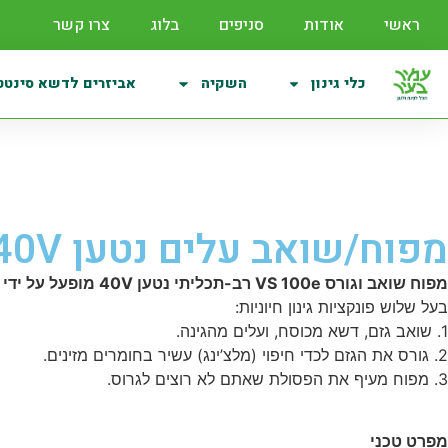
ראשי
אודות
סניפים
בלוג
צרו קשר
כלי גינון
השקיה
אביזרים לדשא סינטט
מפוח/שואב עלים נטען VS 100e ,40V – גוף בלבד סטיגה
מפוח שואב וגורס VS 100e רב-תכליתי נטען 40V מופעל על ידי סוללות של סטיגה – גוף בלבד.
בעל שלוש פונקציות גינון חיוניות:
1. שואב גזם, דשא מכוסח, ועלים מהגינה.
2. גורס את הגזם לכדי חיפוי (מלצ’ינג) עשיר בחומרים מזינים.
3. מפוח מעיף את הפסולת שאתם לא רוצים לגרוס.
מפרט טכני