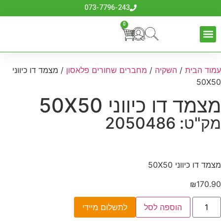
073-7796-243
0
כלי גינון
לבית לחצר ולגינה
אביזרים לדשא סינטטי
ביגוד והנעלה
עמוד הבית
/
השקיה
/
מחברים שחורים פלאסון
/ מצמד דו כיווני
50X50
מצמד דו כיווני 50X50
מק"ט: 2050486
מצמד דו כיווני 50X50
₪
170.90
הוספה לסל
לתשלום מיידי