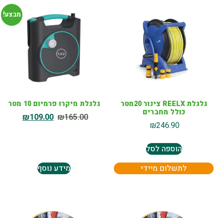
מבצע!
גלגלת מיקרו פרמיום 10 מטר
גלגלת REELX צינור 20מטר
כולל מחברים
₪
109.00
₪
165.00
₪
246.90
הוספה לסל
לתשלום מיידי
מידע נוסף