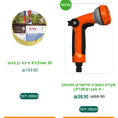
מבצע!
20 מטרX1/2 צינור גן צהוב
₪
109.90
אקדח השקיה פלסטיק מתכוונן
– 9 מצבים LP120
הוספה לסל
₪
38.90
₪
58.90
הוספה לסל