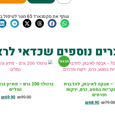
שתף את מקסגארד 65 מטר לטיפול בפרודניה ומזיקים נוספים בדשא
רים נוספים שכדאי לרא
מבצע!
גפרביק 70 – אבקה לאיבוק, להדברת
גרנולר 200 גרם – פתיו
ריות במטע, כרם, ירקות
נמלים
ופרחים
₪
69.90
₪
99.00
₪
68.90
₪
79.0