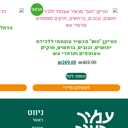
מבצע!
הדחלי
הוריקן "הום" מכשיר עוצמתי ללכידת
יתושים, זבובים, ברחשים, חרקים
מעופפים ופרפרי עש
₪
269.00
₪
422.00
הוספה לסל
לתשלום מיידי
ניווט
ראשי