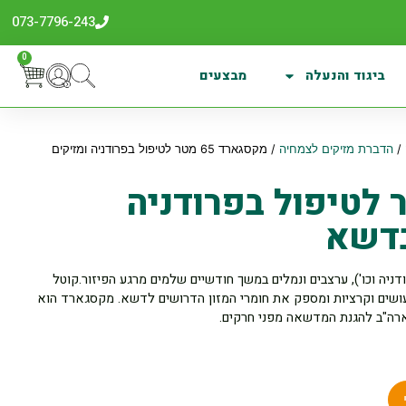
073-7796-243
0
ביגוד והנעלה
מבצעים
/
הדברת מזיקים לצמחיה
/ מקסגארד 65 מטר לטיפול בפרודניה ומזיקים
ד 65 מטר לטיפול בפרודניה
בדשא
ה וכו'), ערצבים ונמלים במשך חודשיים שלמים מרגע הפיזור.קוטל
עושים וקרציות ומספק את חומרי המזון הדרושים לדשא. מקסגארד הוא
בארה"ב להגנת המדשאה מפני חרקים.