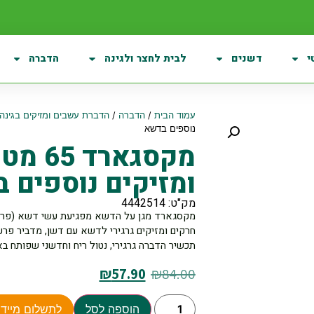
י
דשנים
לבית לחצר ולגינה
הדברה
עמוד הבית
/
הדברה
/
הדברת עשבים ומזיקים בגינה
נוספים בדשא
מקסגאר
ומזיקים נוספים 
מק"ט: 4442514
מקסגארד מגן על הדשא מפגיעת עשי דשא (פרודני
חרקים ומזיקים גרגירי לדשא עם דשן, מדביר פר
תכשיר הדברה גרגירי, נטול ריח וחדשני שפותח 
₪
57.90
₪
84.00
הוספה לסל
לתשלום מיידי