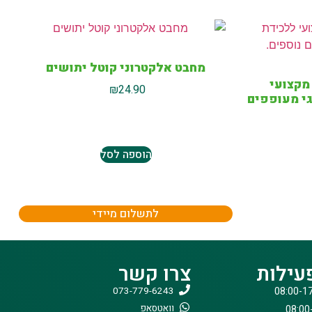
מחבט אלקטרוני קוטל יתושים
מקצועי
₪
24.90
גי מעופפים
הוספה לסל
לתשלום מיידי
עילות
צרו קשר
073-779-6243
וואטסאפ