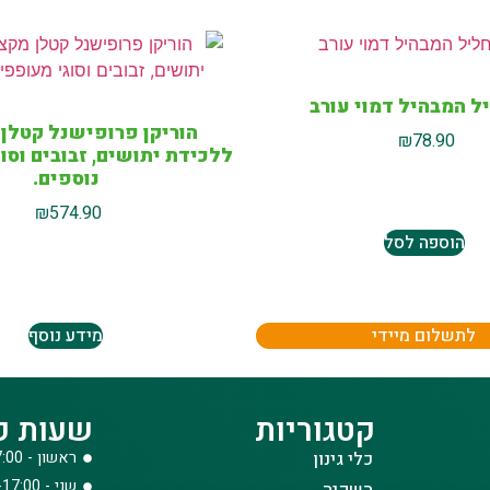
ל המבהיל דמוי עורב
הוריקן פרופישנל קטלן 
₪
78.90
ללכידת יתושים, זבובים וסו
נוספים.
₪
574.90
הוספה לסל
לתשלום מיידי
מידע נוסף
קטגוריות
שעות פ
כלי גינון
ראשון - 08:00-17:00
שני - 08:00-17:00