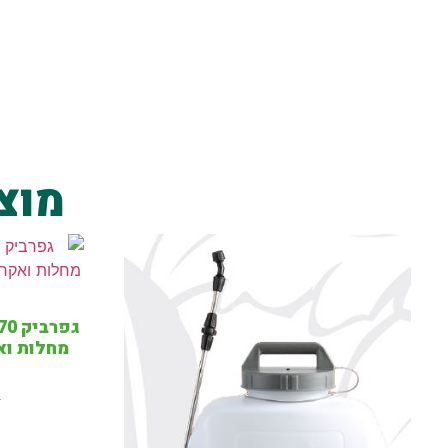
מוצ
מחלות ואק
0