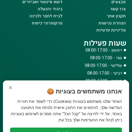
מבצעים
דשא סינטטי ואביזרים
צרו קשר
ביגוד והנעלה
תקנון אתר
לבית לחצר ולגינה
הצהרת נגישות
טרקטורוני כיסוח
מדיניות פרטיות
שעות פעילות
ראשון - 08:00-17:00
שני - 08:00-17:00
שלישי - 08:00-17:00
רביעי - 08:00-17:00
חמישי - 08:00-17:00
×
שישי - 08:00-12:30
אנחנו משתמשים בעוגיות 🍪
צרו קשר
האתר שלנו משתמש בעוגיות (Cookies) כדי לשפר את חוויית
073-779-6243
הגלישה שלך, להתאים את התוכן אישית ולנתח את התנועה
באתר. על ידי לחיצה על "קבל הכל" אתה מסכים לשימוש בעוגיות.
וואטסאפ
ניתן לנהל את ההעדפות שלך בכל עת.
amirbair@amir-agricul.co.il
אזורי חלוקה:
כל הארץ