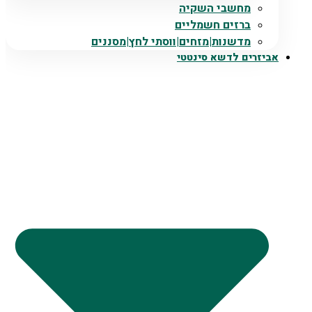
מחשבי השקיה
ברזים חשמליים
מדשנות|מזחים|ווסתי לחץ|מסננים
אביזרים לדשא סינטטי