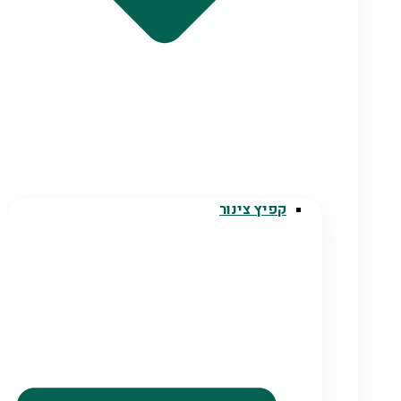
קפיץ צינור