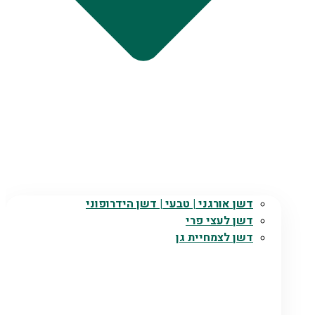
דשן אורגני | טבעי | דשן הידרופוני
דשן לעצי פרי
דשן לצמחיית גן