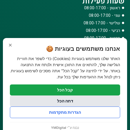
שעות פעילות
ראשון - 08:00-17:00
שני - 08:00-17:00
שלישי - 08:00-17:00
רביעי - 08:00-17:00
חמישי - 08:00-17:00
×
שישי - 08:00-12:30
אנחנו משתמשים בעוגיות 🍪
צרו קשר
האתר שלנו משתמש בעוגיות (Cookies) כדי לשפר את חוויית
073-779-6243
הגלישה שלך, להתאים את התוכן אישית ולנתח את התנועה
באתר. על ידי לחיצה על "קבל הכל" אתה מסכים לשימוש בעוגיות.
וואטסאפ
ניתן לנהל את ההעדפות שלך בכל עת.
amirbair@amir-agricul.co.il
אזורי חלוקה:
כל הארץ
קבל הכל
פייסבוק
אינסטגרם
דחה הכל
משלוחים:
עלות משלוח עד הבית 29.90 ₪, משלוח חינם בקניה מעל
הגדרות מתקדמות
299 ₪ ועד למשקל 20 ק"ג
נבנה ע״י
YMDigital