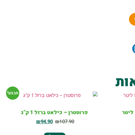
ות
מבצע!
פרוסטרן – כילאט ברזל 1 ק”ג
₪
94.90
₪
107.90