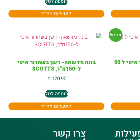
הוספה לסל
לתשלום מיידי
מבצע!
בונה מדשאה-דשן בשחרור איטי ל 50
בונה מדשאה- דשן בשחרור איטי
ל-150מ"ר, SCOTTS
₪
120.90
הוספה לסל
לתשלום מיידי
עילות
צרו קשר