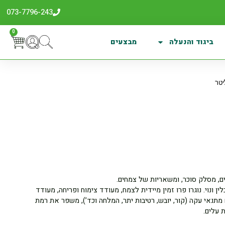
073-7796-243
0
ביגוד והנעלה
מבצעים
בים, מסלק סוכר, ומשאריות של צמחים.
ין ונוי. נוגרו פרו זמין מיידית לצמח, מעודד צימוח ופריחה, מעודד
תנאי עקה (קור, יובש, רטיבות יתר, המלחה וכד’), משפר את רמת
 עלים.