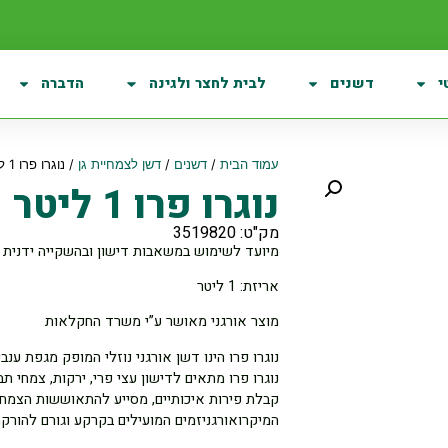
י
דשנים
לבית לחצר ולגינה
הדברה
עמוד הבית
/
דשנים
/
דשן לצמחיית גן
/ נוגרו פרו 1 ליטר
נוגרו פרו 1 ליטר
מק"ט: 3519820
מיועד לשימוש במשאבות דישון ובהשקייה ידנית
אריזת: 1 ליטר
מוצר אורגני מאושר ע”י משרד החקלאות
נוגרו פרו הינו דשן אורגני נוזלי המופק מגפת ענ
נוגרו פרו מתאים לדישון עצי פרי, ירקות, צמחי תבל
קבלת פירות איכותיים, מסייע להתאוששות הצמח מ
המיקרואורגניזמים המועילים בקרקע וגורם להורקת