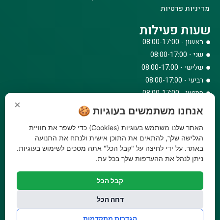
מדיניות פרטיות
שעות פעילות
ראשון - 08:00-17:00
שני - 08:00-17:00
שלישי - 08:00-17:00
רביעי - 08:00-17:00
חמישי - 08:00-17:00
×
שישי - 08:00-12:30
אנחנו משתמשים בעוגיות 🍪
צרו קשר
האתר שלנו משתמש בעוגיות (Cookies) כדי לשפר את חוויית
073-779-6243
הגלישה שלך, להתאים את התוכן אישית ולנתח את התנועה
באתר. על ידי לחיצה על "קבל הכל" אתה מסכים לשימוש בעוגיות.
וואטסאפ
ניתן לנהל את ההעדפות שלך בכל עת.
amirbair@amir-agricul.co.il
אזורי חלוקה:
כל הארץ
קבל הכל
פייסבוק
אינסטגרם
דחה הכל
משלוחים:
עלות משלוח עד הבית 29.90 ₪, משלוח חינם בקניה מעל
הגדרות מתקדמות