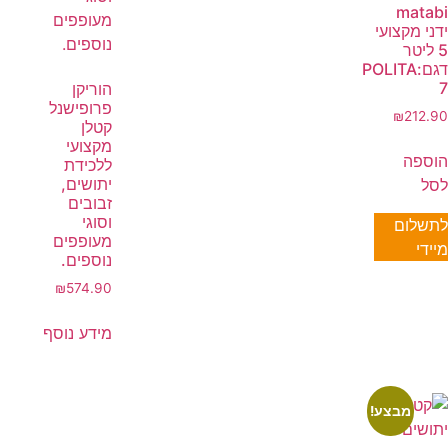
matabi
ידני מקצועי
5 ליטר
דגם:POLITA
7
הוריקן
פרופישנל
₪
212.90
קטלן
מקצועי
הוספה
ללכידת
יתושים,
לסל
זבובים
וסוגי
לתשלום
מעופפים
מיידי
נוספים.
₪
574.90
מידע נוסף
מבצע!