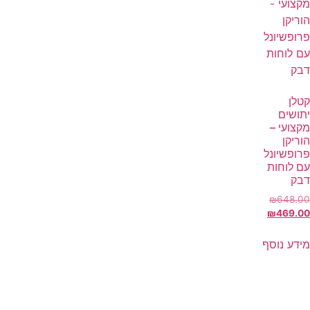
קטלן
יתושים
מקצועי –
הוריקן
פרופשיונל
עם לוחות
דבק
₪
648.00
₪
469.00
מידע נוסף