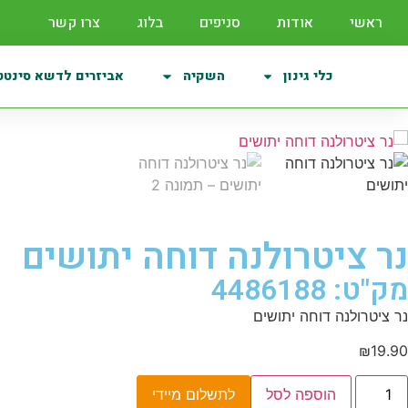
ראשי
אודות
סניפים
בלוג
צרו קשר
כלי גינון
השקיה
אביזרים לדשא סינטט
נר ציטרולנה דוחה יתושים
מק"ט: 4486188
נר ציטרולנה דוחה יתושים
₪
19.90
הוספה לסל
לתשלום מיידי