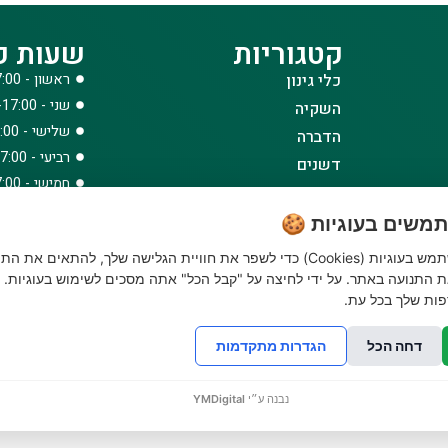
קטגוריות
שעות פ
כלי גינון
ראשון - 08:00-17:00
שני - 08:00-17:00
השקיה
שלישי - 08:00-17:00
הדברה
רביעי - 08:00-17:00
דשנים
חמישי - 08:00-17:00
דשא סינטטי ואביזרים
שישי - 08:00-12:30
ביגוד והנעלה
משים בעוגיות 🍪
לבית לחצר ולגינה
האתר שלנו משתמש בעוגיות (Cookies) כדי לשפר את חוויית הגלישה שלך, להתאים את הת
טרקטורוני כיסוח
 התנועה באתר. על ידי לחיצה על "קבל הכל" אתה מסכים לשימוש בעוגיות. נ
ות שלך בכל עת.
דחה הכל
הגדרות מתקדמות
© כל הזכויות שמורות 2026
אתר מאובטח
פותח על ידי
GENESIS
נבנה ע״י
YMDigital