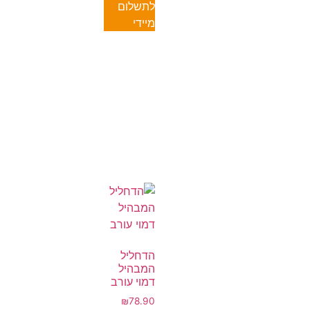
לתשלום
מיידי
הדחליל
המבהיל
דמוי עורב
₪
78.90