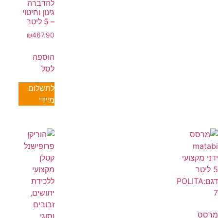
להדברה
גינון וחיטוי
– 5 ליטר
₪
467.90
הוספה
לסל
לתשלום
מיידי
מרסס