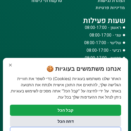
הצהרת נגישות
טרקטורוני כיסוח
מדיניות פרטיות
שעות פעילות
ראשון - 08:00-17:00
שני - 08:00-17:00
שלישי - 08:00-17:00
רביעי - 08:00-17:00
חמישי - 08:00-17:00
×
שישי - 08:00-12:30
אנחנו משתמשים בעוגיות 🍪
צרו קשר
האתר שלנו משתמש בעוגיות (Cookies) כדי לשפר את חוויית
073-779-6243
הגלישה שלך, להתאים את התוכן אישית ולנתח את התנועה
באתר. על ידי לחיצה על "קבל הכל" אתה מסכים לשימוש בעוגיות.
וואטסאפ
ניתן לנהל את ההעדפות שלך בכל עת.
amirbair@amir-agricul.co.il
אזורי חלוקה:
כל הארץ
קבל הכל
פייסבוק
אינסטגרם
דחה הכל
משלוחים:
עלות משלוח עד הבית 29.90 ₪, משלוח חינם בקניה מעל