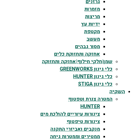
גרזנים
מזמרות
מריצות
ידיות עץ
מקטפת
מעשב
מסור גבהים
אחזקה ותחזוקת כלים
שמן|חלקי חילוף|אחזקה ותחזוקה
כלי גינון GREENWORKS
כלי גינון HUNTER
כלי גינון STIGA
השקיה
המטרה צנרת וטפטוף
HUNTER
צינורות עיוריים להולכת מים
צינורות טיפטוף
מנקבים ואביזרי התקנה
ממטירים וממטרות גיחה