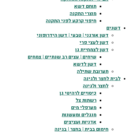
תוחם דשא
מוצרי התקנה
חיפוי קרקע לפני התקנה
דשנים
דשן אורגני | טבעי | דשן הידרופוני
דשן לעצי פרי
דשן לצמחיית גן
שיחים | עצים רב שנתיים | צמחים
דשן לדשא
תערובת שתילה
לבית לחצר ולגינה
לחצר ולגינה
כיסויים לרהיטי גן
רשתות צל
מערפלי מים
מנגלים ומעשנות
אדניות ועציצים
חימום בבית | בחצר | בגינה