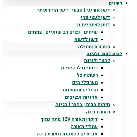
דשנים
דשן אורגני | טבעי | דשן הידרופוני
דשן לעצי פרי
דשן לצמחיית גן
שיחים | עצים רב שנתיים | צמחים
דשן לדשא
תערובת שתילה
לבית לחצר ולגינה
לחצר ולגינה
כיסויים לרהיטי גן
רשתות צל
מערפלי מים
מנגלים ומעשנות
אדניות ועציצים
חימום בבית | בחצר | בגינה
תאורת גינה
דוקרן תאורה 12V מתח נמוך
עמודי תאורה
אביזרים להתקנת תאורת גינה