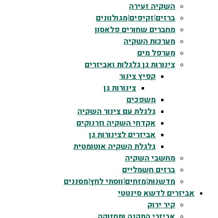
השקיה זעירה
ברזים|זקיפים|מגולוונים
מחברים שחורים פלאסון
מערכות השקיה
מערפל מים
צינורות גן גלגלות ואביזרים
קפיץ צינור
צינורות גן
משפכים
גלגלת עם צינור השקיה
אקדחי השקיה וזרנוקים
אביזרים לצינורות גן
גלגלת השקיה אוטומטית
מחשבי השקיה
ברזים חשמליים
מדשנות|מזחים|ווסתי לחץ|מסננים
אביזרים לדשא סינטטי
קיר ירוק
אביזרי התקנה ותחזוקה