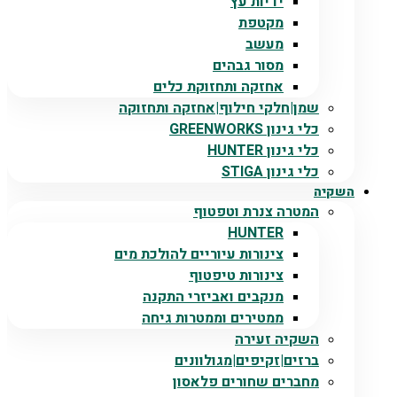
ידיות עץ
מקטפת
מעשב
מסור גבהים
אחזקה ותחזוקת כלים
שמן|חלקי חילוף|אחזקה ותחזוקה
כלי גינון GREENWORKS
כלי גינון HUNTER
כלי גינון STIGA
השקיה
המטרה צנרת וטפטוף
HUNTER
צינורות עיוריים להולכת מים
צינורות טיפטוף
מנקבים ואביזרי התקנה
ממטירים וממטרות גיחה
השקיה זעירה
ברזים|זקיפים|מגולוונים
מחברים שחורים פלאסון