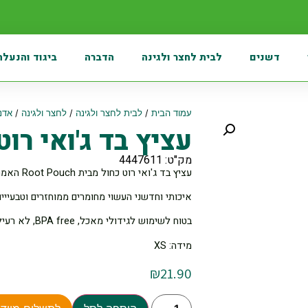
דשנים
לבית לחצר ולגינה
הדברה
ביגוד והנעלה
עמוד הבית
/
לבית לחצר ולגינה
/
לחצר ולגינה
/
אדני
עציץ בד ג'ואי רוט 
מק"ט: 4447611
עציץ בד ג'ואי רוט כחול מבית Root Pouch האמריקאית
איכותי וחדשני העשוי מחומרים ממוחזרים וטבעייי
בטוח לשימוש לגידולי מאכל, BPA free, לא רעיל.
מידה: XS
₪
21.90