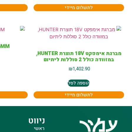
לתשלום מיידי
26MM מפתח רינ
מברגת אימפקט 18V תוצרת HUNTER,
במזוודה כולל 2 סוללות ליתיום
₪
1,402.90
הוספה לסל
לתשלום מיידי
ניווט
ראשי