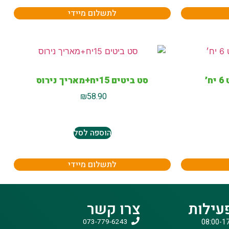
לתשלום מיידי
׳
סט ביטים 15יח+מאריך נירוס
₪
58.90
הוספה לסל
לתשלום מיידי
עילות
צרו קשר
073-779-6243