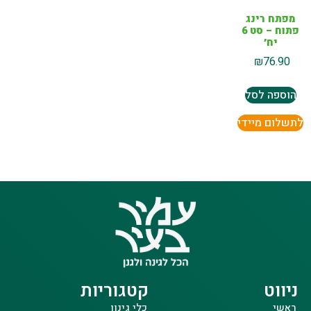
מפתח רינג
פתוח – סט 6
יח׳
₪
76.90
הוספה לסל
לתשלום מיידי
ניווט
קטגוריות
ראשי
כלי גינון