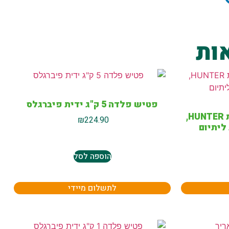
ות
פטיש פלדה 5 ק"ג ידית פיברגלס
מברגת אימפקט 18V תוצרת HUNTER,
₪
224.90
הוספה לסל
לתשלום מיידי