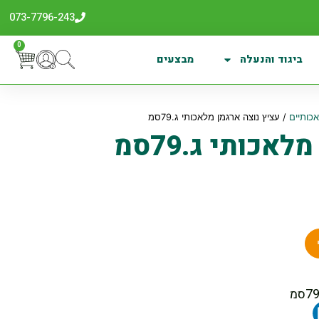
073-7796-243
0
ביגוד והנעלה
מבצעים
כותיים
/ עציץ נוצה ארגמן מלאכותי ג.79סמ
אכותי ג.79סמ