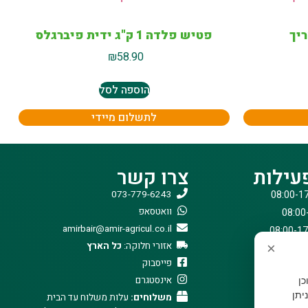
פטיש פלדה 1 ק"ג ידית פיברגלס
₪
58.90
הוספה לסל
לתשלום מיידי
עילות
צרו קשר
073-779-6243
וואטסאפ
amirbair@amir-agricul.co.il
אזורי חלוקה:
כל הארץ
×
פייסבוק
אינסטגרם
וכן
יתן
משלוחים:
עלות משלוח עד הבית