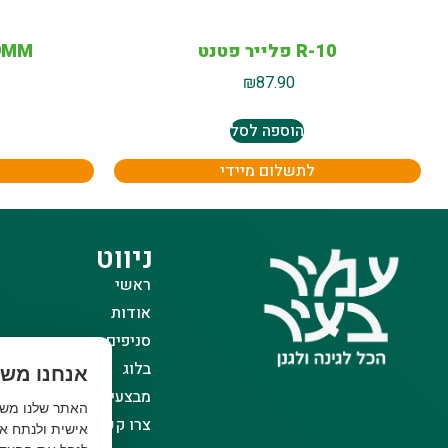
10-R פלייר פטנט
29MM מפתח רינ
₪
87.90
הוספה לסל
לתשלום מיידי
ניווט
ראשי
אודות
סניפים
בלוג
אנחנו משת
מבצעים
צרו קשר
אישית ולנתח את