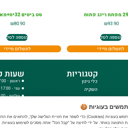
ג פתוח
סט ביטים 32יח+מאריך
₪
80.90
₪
93.90
הוספה לסל
הוספה לסל
לתשלום מיידי
לתשלום מיידי
קטגוריות
שעות פ
כלי גינון
ראשון - 08:00-17:00
שני - 08:00-17:00
השקיה
שלישי - 08:00-17:00
הדברה
רביעי - 08:00-17:00
דשנים
משים בעוגיות 🍪
חמישי - 08:00-17:00
דשא סינטטי ואביזרים
האתר שלנו משתמש בעוגיות (Cookies) כדי לשפר את חוויית הגלישה שלך, להתאים את הת
שישי - 08:00-12:30
ביגוד והנעלה
 התנועה באתר. על ידי לחיצה על "קבל הכל" אתה מסכים לשימוש בעוגיות. נ