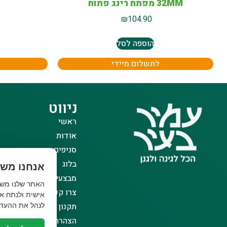
32MM מפתח רינג פתוח
₪
104.90
הוספה לסל
לתשלום מיידי
ניווט
ראשי
אודות
סניפים
בלוג
אנחנו משת
מבצעים
צרו קשר
אישית ולנתח את
תקנון אתר
לנהל את ההעדפ
הצהרת נגישות