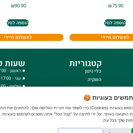
₪
90.90
₪
75.90
הוספה לסל
הוספה לסל
לתשלום מיידי
לתשלום מיידי
קטגוריות
שעות פ
כלי גינון
ראשון - 08:00-17:00
שני - 08:00-17:00
השקיה
שלישי - 08:00-17:00
הדברה
רביעי - 08:00-17:00
דשנים
משים בעוגיות 🍪
חמישי - 08:00-17:00
דשא סינטטי ואביזרים
האתר שלנו משתמש בעוגיות (Cookies) כדי לשפר את חוויית הגלישה שלך, להתאים את הת
שישי - 08:00-12:30
ביגוד והנעלה
 התנועה באתר. על ידי לחיצה על "קבל הכל" אתה מסכים לשימוש בעוגיות. נ
לבית לחצר ולגינה
ות שלך בכל עת.
טרקטורוני כיסוח