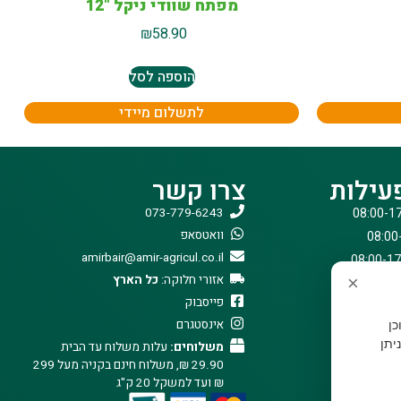
מפתח שוודי ניקל "12
₪
58.90
הוספה לסל
לתשלום מיידי
עילות
צרו קשר
073-779-6243
וואטסאפ
amirbair@amir-agricul.co.il
אזורי חלוקה:
כל הארץ
×
פייסבוק
אינסטגרם
וכן
יתן
משלוחים:
עלות משלוח עד הבית
29.90 ₪, משלוח חינם בקניה מעל 299
₪ ועד למשקל 20 ק"ג