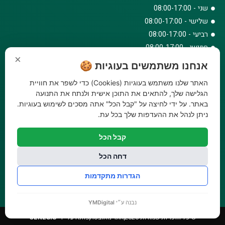
שני - 08:00-17:00
שלישי - 08:00-17:00
רביעי - 08:00-17:00
חמישי - 08:00-17:00
×
שישי - 08:00-12:30
אנחנו משתמשים בעוגיות 🍪
צרו קשר
האתר שלנו משתמש בעוגיות (Cookies) כדי לשפר את חוויית
073-779-6243
הגלישה שלך, להתאים את התוכן אישית ולנתח את התנועה
באתר. על ידי לחיצה על "קבל הכל" אתה מסכים לשימוש בעוגיות.
וואטסאפ
ניתן לנהל את ההעדפות שלך בכל עת.
amirbair@amir-agricul.co.il
אזורי חלוקה:
כל הארץ
קבל הכל
פייסבוק
אינסטגרם
דחה הכל
משלוחים:
עלות משלוח עד הבית 29.90 ₪, משלוח חינם בקניה מעל
הגדרות מתקדמות
299 ₪ ועד למשקל 20 ק"ג
נבנה ע״י
YMDigital
© כל הזכויות שמורות 2026
אתר מאובטח
פותח על ידי
GENESIS