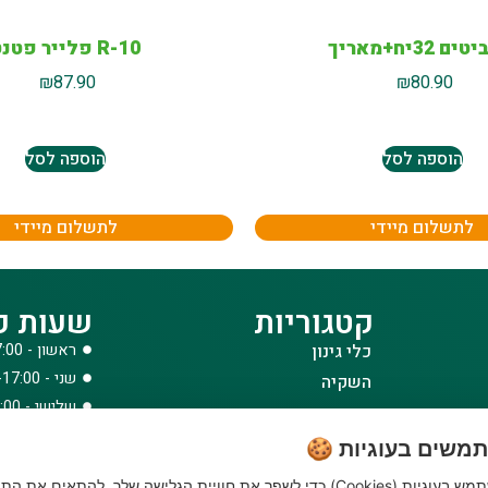
ם 32יח+מאריך
10-R פלייר פטנט
₪
87.90
₪
80.90
הוספה לסל
הוספה לסל
לתשלום מיידי
לתשלום מיידי
קטגוריות
שעות פ
כלי גינון
ראשון - 08:00-17:00
שני - 08:00-17:00
השקיה
שלישי - 08:00-17:00
הדברה
רביעי - 08:00-17:00
דשנים
משים בעוגיות 🍪
חמישי - 08:00-17:00
דשא סינטטי ואביזרים
האתר שלנו משתמש בעוגיות (Cookies) כדי לשפר את חוויית הגלישה שלך, להתאים את הת