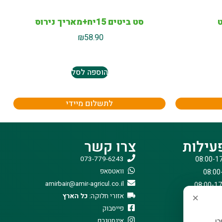
סט ביטים 15יח+מאריך נירוס
₪
58.90
הוספה לסל
לתשלום מיידי
עילות
צרו קשר
073-779-6243
וואטסאפ
amirbair@amir-agricul.co.il
אזורי חלוקה:
כל הארץ
×
פייסבוק
אינסטגרם
וכן