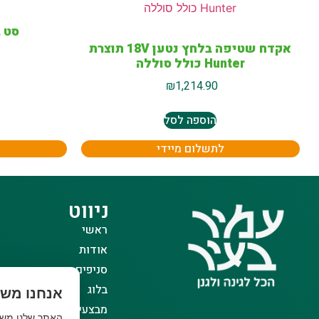
סט ביטי
אקדח שטיפה בלחץ נטען 18V תוצרת
Hunter כולל סוללה
₪
1,214.90
הוספה לסל
לתשלום מיידי
ניווט
ראשי
אודות
סניפים
בלוג
אנחנו משת
מבצעים