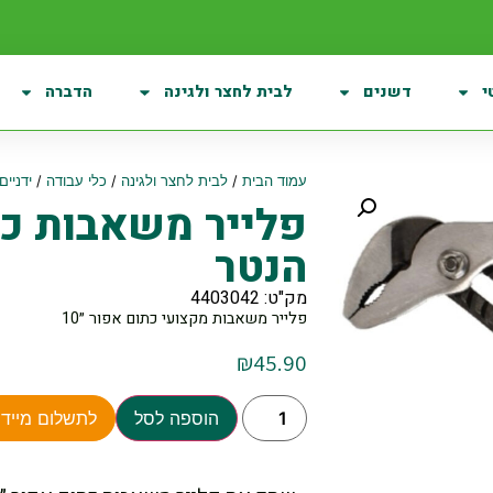
י
דשנים
לבית לחצר ולגינה
הדברה
עמוד הבית
/
לבית לחצר ולגינה
/
כלי עבודה
/
ידניים
הנטר
מק"ט: 4403042
פלייר משאבות מקצועי כתום אפור ״10
₪
45.90
הוספה לסל
לתשלום מיידי