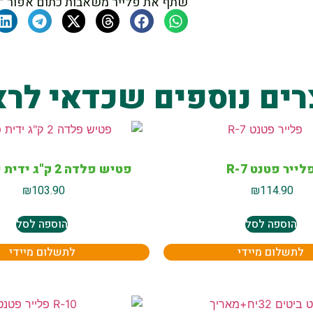
שתף את פלייר משאבות כתום אפור ״10 מקצועי – הנטר
רים נוספים שכדאי לרא
לייר פטנט R-7
פטיש פלדה 2 ק"ג ידית פיברגלס
₪
103.90
₪
114.90
הוספה לסל
הוספה לסל
לתשלום מיידי
לתשלום מיידי