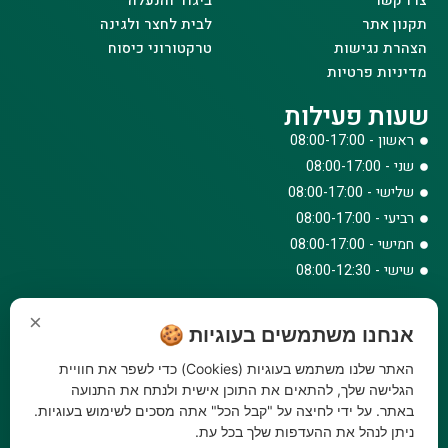
צרו קשר
ביגוד והנעלה
תקנון אתר
לבית לחצר ולגינה
הצהרת נגישות
טרקטורוני כיסוח
מדיניות פרטיות
שעות פעילות
ראשון - 08:00-17:00
שני - 08:00-17:00
שלישי - 08:00-17:00
רביעי - 08:00-17:00
חמישי - 08:00-17:00
שישי - 08:00-12:30
צרו קשר
×
אנחנו משתמשים בעוגיות 🍪
073-779-6243
וואטסאפ
האתר שלנו משתמש בעוגיות (Cookies) כדי לשפר את חוויית
amirbair@amir-agricul.co.il
הגלישה שלך, להתאים את התוכן אישית ולנתח את התנועה
אזורי חלוקה:
כל הארץ
באתר. על ידי לחיצה על "קבל הכל" אתה מסכים לשימוש בעוגיות.
ניתן לנהל את ההעדפות שלך בכל עת.
פייסבוק