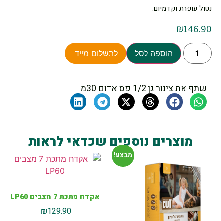
נטול עופרת וקדמיום.
₪
146.90
הוספה לסל
לתשלום מיידי
שתף את צינור גן 1/2 פס אדום 30מ
מוצרים נוספים שכדאי לראות
מבצע!
אקדח מתכת 7 מצבים LP60
₪
129.90