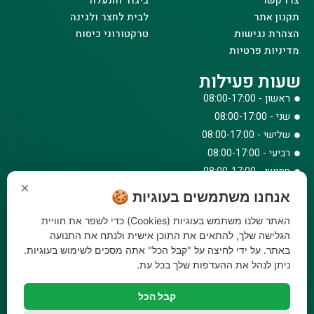
צרו קשר
ביגוד והנעלה
תקנון אתר
לבית לחצר ולגינה
הצהרת נגישות
טרקטורוני כיסוח
מדיניות פרטיות
שעות פעילות
ראשון - 08:00-17:00
שני - 08:00-17:00
שלישי - 08:00-17:00
רביעי - 08:00-17:00
חמישי - 08:00-17:00
×
שישי - 08:00-12:30
אנחנו משתמשים בעוגיות 🍪
צרו קשר
האתר שלנו משתמש בעוגיות (Cookies) כדי לשפר את חוויית
073-779-6243
הגלישה שלך, להתאים את התוכן אישית ולנתח את התנועה
באתר. על ידי לחיצה על "קבל הכל" אתה מסכים לשימוש בעוגיות.
וואטסאפ
ניתן לנהל את ההעדפות שלך בכל עת.
amirbair@amir-agricul.co.il
אזורי חלוקה:
כל הארץ
קבל הכל
פייסבוק