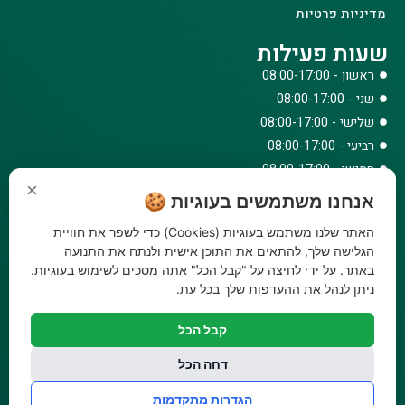
מדיניות פרטיות
שעות פעילות
ראשון - 08:00-17:00
שני - 08:00-17:00
שלישי - 08:00-17:00
רביעי - 08:00-17:00
חמישי - 08:00-17:00
×
שישי - 08:00-12:30
אנחנו משתמשים בעוגיות 🍪
צרו קשר
האתר שלנו משתמש בעוגיות (Cookies) כדי לשפר את חוויית
073-779-6243
הגלישה שלך, להתאים את התוכן אישית ולנתח את התנועה
באתר. על ידי לחיצה על "קבל הכל" אתה מסכים לשימוש בעוגיות.
וואטסאפ
ניתן לנהל את ההעדפות שלך בכל עת.
amirbair@amir-agricul.co.il
אזורי חלוקה:
כל הארץ
קבל הכל
פייסבוק
אינסטגרם
דחה הכל
משלוחים:
עלות משלוח עד הבית 29.90 ₪, משלוח חינם בקניה מעל
הגדרות מתקדמות