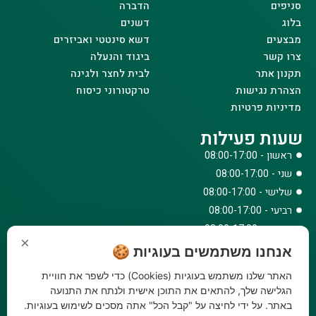
סניפים
הדברה
בלוג
דשנים
מבצעים
דשא סינטטי ואביזרים
צרו קשר
ביגוד והנעלה
תקנון אתר
לבית לחצר ולגינה
הצהרת נגישות
טרקטורוני כיסוח
מדיניות פרטיות
שעות פעילות
ראשון - 08:00-17:00
שני - 08:00-17:00
שלישי - 08:00-17:00
רביעי - 08:00-17:00
חמישי - 08:00-17:00
×
שישי - 08:00-12:30
אנחנו משתמשים בעוגיות 🍪
צרו קשר
האתר שלנו משתמש בעוגיות (Cookies) כדי לשפר את חוויית
הגלישה שלך, להתאים את התוכן אישית ולנתח את התנועה
073-779-6243
באתר. על ידי לחיצה על "קבל הכל" אתה מסכים לשימוש בעוגיות.
וואטסאפ