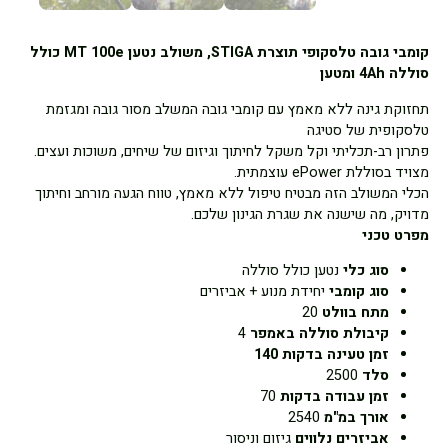
קומבי גובה טלסקופי תוצרת STIGA, משולב נטען MT 100e כולל
סוללה 4Ah ומטען
תחזוקת גינה ללא מאמץ עם קומבי גובה המשלב מסור גובה ומגזמת
טלסקופית של סטיגה
פתרון רב-תכליתי וקל משקל לחיתוך וגיזום של שיחים, משוכות ועצים.
מצויד בסוללת ePower עוצמתית.
הכלי המשולב הזה מבטיח טיפול ללא מאמץ, טווח הגעה מורחב וחיתוך
מדויק, מה שישנה את שגרת הגינון שלכם.
מפרט טכני
סוג כלי
נטען כולל סוללה
סוג קומבי
יחידת מנוע + אביזרים
מתח בוולט
20
קיבולת סוללה באמפר
4
זמן טעינה בדקות 140
סלד
2500
זמן עבודה בדקות
70
אורך במ"מ
2540
אביזרים נלווים
גיזום וניסור