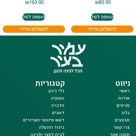
₪
163.90
₪
83.90
הוספה לסל
הוספה לסל
לתשלום מיידי
לתשלום מיידי
ניווט
קטגוריות
ראשי
כלי גינון
אודות
השקיה
סניפים
הדברה
בלוג
דשנים
מבצעים
דשא סינטטי ואביזרים
צרו קשר
ביגוד והנעלה
תקנון אתר
לבית לחצר ולגינה