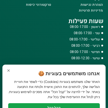
הצהרת נגישות
טרקטורוני כיסוח
מדיניות פרטיות
שעות פעילות
ראשון - 08:00-17:00
שני - 08:00-17:00
שלישי - 08:00-17:00
רביעי - 08:00-17:00
חמישי - 08:00-17:00
שישי - 08:00-12:30
צרו קשר
×
אנחנו משתמשים בעוגיות 🍪
073-779-6243
וואטסאפ
האתר שלנו משתמש בעוגיות (Cookies) כדי לשפר את חוויית
amirbair@amir-agricul.co.il
הגלישה שלך, להתאים את התוכן אישית ולנתח את התנועה
אזורי חלוקה:
כל הארץ
באתר. על ידי לחיצה על "קבל הכל" אתה מסכים לשימוש בעוגיות.
ניתן לנהל את ההעדפות שלך בכל עת.
פייסבוק
אינסטגרם
קבל הכל