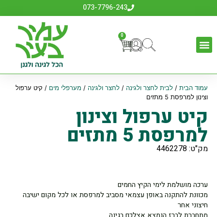
073-7796-243
0
עמוד הבית
/
לבית לחצר ולגינה
/
לחצר ולגינה
/
מערפלי מים
/ קיט ערפול
וצינון למרפסת 5 מתזים
קיט ערפול וצינון
למרפסת 5 מתזים
מק"ט: 4462278
ערכה מושלמת לימי הקיץ החמים
מכוונת להתקנה באופן עצמאי מסביב למרפסת או לכל מקום ישיבה
חיצוני אחר
מתחברת לברז הנמצא אצלכם בגינה