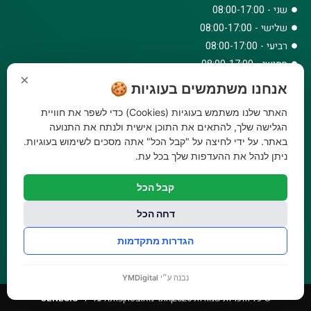
שני - 08:00-17:00
שלישי - 08:00-17:00
רביעי - 08:00-17:00
חמישי - 08:00-17:00
×
שישי - 08:00-12:30
אנחנו משתמשים בעוגיות 🍪
צרו קשר
האתר שלנו משתמש בעוגיות (Cookies) כדי לשפר את חוויית
073-779-6243
הגלישה שלך, להתאים את התוכן אישית ולנתח את התנועה
באתר. על ידי לחיצה על "קבל הכל" אתה מסכים לשימוש בעוגיות.
וואטסאפ
ניתן לנהל את ההעדפות שלך בכל עת.
amirbair@amir-agricul.co.il
אזורי חלוקה:
כל הארץ
קבל הכל
פייסבוק
אינסטגרם
דחה הכל
משלוחים:
עלות משלוח עד הבית 29.90 ₪, משלוח חינם בקניה מעל
הגדרות מתקדמות
299 ₪ ועד למשקל 20 ק"ג
נבנה ע״י
YMDigital
© כל הזכויות שמורות 2026
אתר מאובטח
פותח על ידי
GENESIS