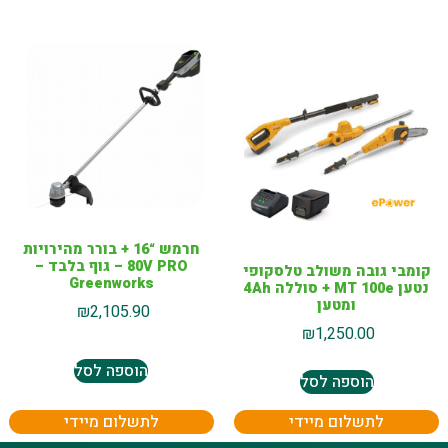
חרמש “16 + בורר מהירויות
80V PRO – גוף בלבד –
קומבי גובה משולב טלסקופי
Greenworks
נטען MT 100e + סוללה 4Ah
ומטען
₪
2,105.90
₪
1,250.00
הוספה לסל
הוספה לסל
לתשלום מיידי
לתשלום מיידי