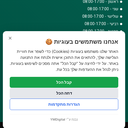
ראשון - 08:00-17:00
שני - 08:00-17:00
שלישי - 08:00-17:00
רביעי - 08:00-17:00
חמישי - 08:00-17:00
×
שישי - 08:00-12:30
אנחנו משתמשים בעוגיות 🍪
צרו קשר
האתר שלנו משתמש בעוגיות (Cookies) כדי לשפר את חוויית
073-779-6243
הגלישה שלך, להתאים את התוכן אישית ולנתח את התנועה
באתר. על ידי לחיצה על "קבל הכל" אתה מסכים לשימוש בעוגיות.
וואטסאפ
ניתן לנהל את ההעדפות שלך בכל עת.
amirbair@amir-agricul.co.il
אזורי חלוקה:
כל הארץ
קבל הכל
פייסבוק
אינסטגרם
דחה הכל
משלוחים:
עלות משלוח עד הבית 29.90 ₪, משלוח חינם בקניה מעל
הגדרות מתקדמות
299 ₪ ועד למשקל 20 ק"ג
נבנה ע״י
YMDigital
© כל הזכויות שמורות 2026
אתר מאובטח
פותח על ידי
GENESIS