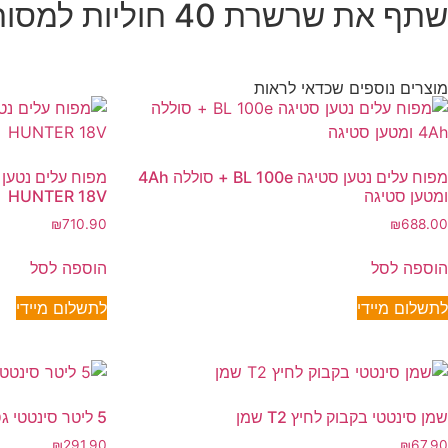
שתף את שרשרת 40 חוליות למסור "10 24V
מוצרים נוספים שכדאי לראות
מפוח עלים נטען סטיגה BL 100e + סוללה 4Ah
ומטען סטיגה
HUNTER 18V
₪
710.90
₪
688.00
הוספה לסל
הוספה לסל
לתשלום מיידי
לתשלום מיידי
שמן סינטטי בקבוק לחיץ T2 שמן
5 ליטר סינטטי גספר T2 שמן
₪
291.90
₪
67.90